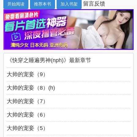
留言反馈
1. 《快穿之女主逆袭计划》（已完成）2. 《快...
开始阅读
推荐本书
加入书架
《快穿之睡遍男神(nph)》最新章节
大帅的宠妾（9）
大帅的宠妾（8）(h)
大帅的宠妾（7）
大帅的宠妾（6）
大帅的宠妾（5）