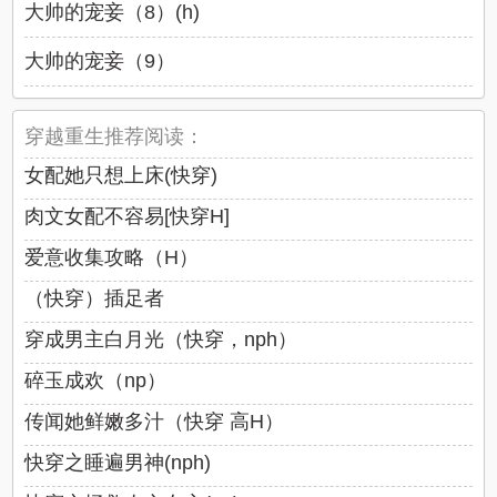
大帅的宠妾（8）(h)
大帅的宠妾（9）
穿越重生推荐阅读：
女配她只想上床(快穿)
肉文女配不容易[快穿H]
爱意收集攻略（H）
（快穿）插足者
穿成男主白月光（快穿，nph）
碎玉成欢（np）
传闻她鲜嫩多汁（快穿 高H）
快穿之睡遍男神(nph)