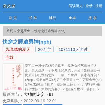
肉文屋
阅读历史
|
登录
|
注册
首 页
书 库
排行
全本
搜 索
首页
穿越重生
快穿之睡遍男神(nph)
快穿之睡遍男神(nph)
风琉璃的夏天
20万字
1071110人读过
连载
秦宛是一只修炼成精的狐狸，靠吸食精气来维持人
形。某天遇到一个不知名的系统，开始了她睡遍各种
优质男神的性福之旅……第一个世界：吾家有妹初长
成(np，骨科)(已完成)第二个世界：公主万福金安(np)
(已完成)第三个世界：娱乐圈上位记（np)(进行中)第
四个世界：大帅的宠妾(1vs1)第五个世界：寡妇门前
是非多(np)第六个世界：情妇守则(np)……暂定这几个故事，更新顺
最新章节：
大帅的宠妾（9）
序不定～～提示&amp;amp;排雷：1.np，1v1都有，会标注2.男主非
更新时间：2022-09-19 22:01
全处，遇见女主后身心唯一3.女主又美又作，有点渣～～食用指引：