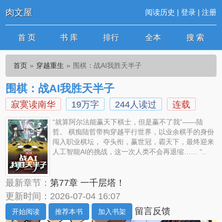
肉文屋
阅读历史
|
登录
|
注册
首 页
书 库
排行
全本
搜 索
首页
穿越重生
围棋：战AI我胜天半子
围棋：战AI我胜天半子
寂寞读南华
19万字
244人读过
连载
“就算阿尔法能赢天下棋士，但是赢不了我”——陆
哲。 棋痴陆哲带狗穿越平行世界，以业余棋手的身份
闯入职业棋坛， 夺头衔，赢世冠，霸天下，最终迎来
人工智能AI的挑战，这一次人类不会再退缩…… “..
最新章节：
第77章 一千层塔！
更新时间：2026-07-04 16:07
留言反馈
开始阅读
推荐本书
加入书架