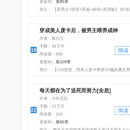
更新到：
第85章
简介：
【双男主+快穿+死遁+病弱+美强惨】 好消
穿成美人废卡后，被男主喂养成神
作者：暮沉沉
字数：
38万字
19
阅读
阅读量：668
更新到：
第109章
简介：
【1V1甜宠，绝美人形卡牌受VS偏执重生男
每天都在为了送死而努力[全息]
作者：少年无忧
字数：
23万字
22
阅读
阅读量：318
更新到：
第66章
简介：
胸无大志混吃等死的闲散王爷沈孟闻不小心熬