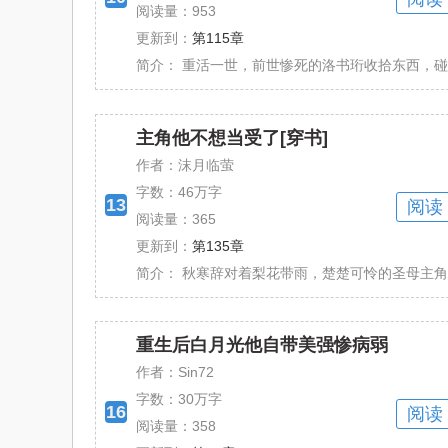
阅读量：953
更新到：
第115章
简介：
重活一世，前世惨死的洛书珩收拾东西，碰瓷了
主角他不想当受了[穿书]
作者：沫月临萤
字数：
46万字
13
阅读
阅读量：365
更新到：
第135章
简介：
秋寒辞对着梨花带雨，楚楚可怜的圣母主角受，
重生后白月光他自带美强惨病弱
作者：Sin72
字数：
30万字
16
阅读
阅读量：358