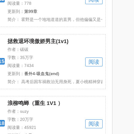
阅读量：778
更新到：
第99章
天的漂亮小猫， 小猫高兴起来勾得人心尖......
简介：
霍野是一个地地道道的直男，但他偏偏又是一个脸蛋秾艳，丰肌弱骨
拯救退环境傲娇男主(1v1)
作者：碳碳
字数：
35万字
15
阅读
阅读量：7434
更新到：
番外4-吸血鬼(end)
色扮演！！！ 本文又名《快穿之与主神谈恋爱......
简介：
高考后因车祸救治无用身死，夏小桃精神穿越到一篇前期NP结局1
浪柳鸣蝉（重生 1V1 ）
作者：suzy
字数：
20万字
18
阅读
阅读量：45921