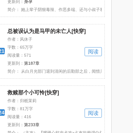
更新到：
身孕
了被前夫关了整整三年的豪门残废。 双腿不能......
简介：
她上辈子阴狠毒辣、作恶多端、还与小叔子私通，实乃再世潘金莲P
总被误认为是马甲的未亡人[快穿]
作者：风休子
字数：
65万字
21
阅读
阅读量：571
更新到：
第187章
快穿局最受欢迎的统。 它原本在总部为快......
简介：
从白月光部门退到清闲的后勤部之后，闻惜川接到的任务就是去自
救赎那个小可怜[快穿]
作者：归栀茉莉
字数：
81万字
24
阅读
阅读量：416
更新到：
第233章
…… 怕死社畜姚繁一朝穿越废土世界，......
简介：
（主攻） 【嘴硬心软忠犬攻×占有欲极强白切黑受】 1v1 双洁 