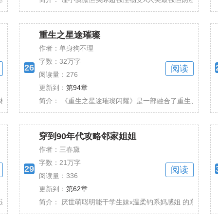
重生之星途璀璨
作者：单身狗不理
字数：
32万字
26
阅读
阅读量：276
更新到：
第94章
。 她当余杭清是此间唯一的落脚点和依靠。自发的......
简介：
《重生之星途璀璨闪耀》是一部融合了重生、娱乐圈、商
穿到90年代攻略邻家姐姐
作者：三春黛
字数：
21万字
29
阅读
阅读量：336
更新到：
第62章
装。 可惜这样的人总是没有好结局。 主神不懂......
简介：
厌世萌聪明能干学生妹x温柔钓系妈感姐 的东北县城文学 