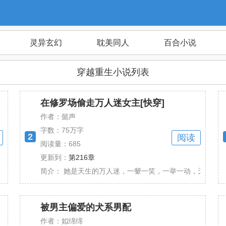
灵异玄幻
耽美同人
百合小说
穿越重生小说列表
在修罗场偷走万人迷女主[快穿]
作者：懿声
字数：
75万字
2
阅读
阅读量：685
更新到：
第216章
种女主x女配 一旦女主意识到她存活在小说世界......
简介：
她是天生的万人迷，一颦一笑，一举一动，无不蛊惑着信
被男主偏爱的犬系男配
作者：姒绵绵