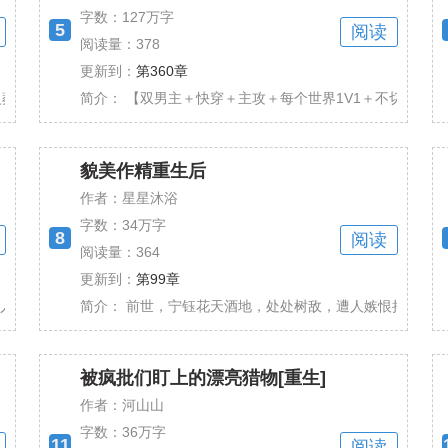
字数：
127万字
5
阅读
阅读量：378
更新到：
第360章
葬场 】 许意是个娱乐圈小明星，也是许家娇养长大的小......
简介：
【双男主＋快穿＋主攻＋每个世界1V1＋不切片（无固定
貌美作精重生后
作者：星星沐浴
字数：
34万字
8
阅读
阅读量：364
更新到：
第99章
满为患，男配女配赛道供不应求，主角身边的医生助理也......
简介：
前世，宁钰花天酒地，处处树敌，遭人嫉恨把自己给作死
被疯批们盯上的漂亮猎物[重生]
作者：河山山
字数：
36万字
11
阅读