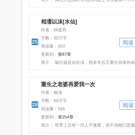
相濡以沫[水仙]
作者：钟渡羽
字数：
30万字
25
阅读
阅读量：303
更新到：
第87章
简介：
喻衍就是余杭清，很多年后又重生回来的余杭清
重生之老婆再爱我一次
作者：桐净
字数：
88万字
28
阅读
阅读量：586
更新到：
第254章
简介：
世界上总有一些人不懂爱，说不清她们是蠢还是