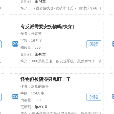
更新到：
第74章
息，沈忱玉马上可以退休了；坏消息，他离跑路只差临门一......
简介：
（宿命偏执攻×软萌乖仔受 ） 白沐莯车祸一睁眼，穿成
有反派需要安抚物吗[快穿]
作者：丹青落
字数：
16万字
20
阅读
阅读量：855
更新到：
第46章
主攻】 作为精灵之王的宋时清为了拯救圣树意外穿书到......
简介：
000系统是唯一的安抚系统，虽然娇气了一点，却是整个
怪物但被阴湿男鬼盯上了
作者：深夜的饿兽
字数：
124万字
23
阅读
阅读量：639
更新到：
第356章
成了皇帝，结果龙椅还没坐热，一朝穿越，他掉入了一个......
简介：
谨小慎微但实际超强怪物受X人类最强但阴湿男鬼大扔攻 