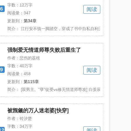
字数：
12万字
6
阅读
阅读量：347
更新到：
第34章
cp）】 白以尘被名叫小黑心的系统绑定了......
简介：
江行安不慎一脚踏空，穿成了书中自私自利无恶不作的坏种炮灰。 
强制爱无情道师尊失败后重生了
作者：悲伤的荔枝
字数：
40万字
9
阅读
阅读量：458
更新到：
第115章
了。 重生后，宁钰发誓一定好好珍惜裴亦......
简介：
[双男主。“孽”徒受vs修无情道师尊攻] 白羡辰穿越到仙侠世界。
被觊觎的万人迷老婆[快穿]
作者：铃汐楚
字数：
34万字
12
阅读