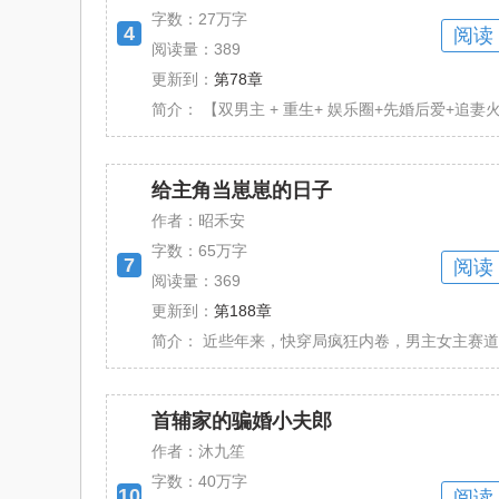
字数：
27万字
4
阅读
阅读量：389
更新到：
第78章
简介：
【双男主 + 重生+ 娱乐圈+先婚后爱+追妻火
给主角当崽崽的日子
作者：昭禾安
字数：
65万字
7
阅读
阅读量：369
更新到：
第188章
简介：
近些年来，快穿局疯狂内卷，男主女主赛道人
首辅家的骗婚小夫郎
作者：沐九笙
字数：
40万字
10
阅读