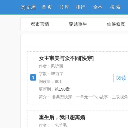
肉文屋
首 页
书 库
排行
全本
搜 索
都市言情
穿越重生
仙侠修真
女主审美与众不同[快穿]
作者：风听澜
字数：
65万字
1
阅读
阅读量：801
更新到：
第190章
简介：
非典型快穿，一单元一个小故事，主攻视角 各
重生后，我只想离婚
作者：一包羊毛