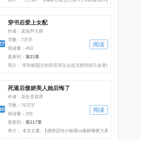
穿书后爱上女配
作者：卖葫芦大师
字数：
7万字
27
阅读
阅读量：450
更新到：
第21章
战和爱情元素的现代言情小说。故事讲述了女......
简介：
穿到校园文的宋安羽怎么也没想到自己会变成男主的傻白甜青梅身上
死遁后傲娇美人她后悔了
作者：花生壳首席
字数：
76万字
30
阅读
阅读量：291
更新到：
第217章
虞万林，2026年在读高三的优等生。 ......
简介：
本文文案: 【感情迟钝小狐狸vs傲娇嘴硬大美人】 为了活命，盛姿