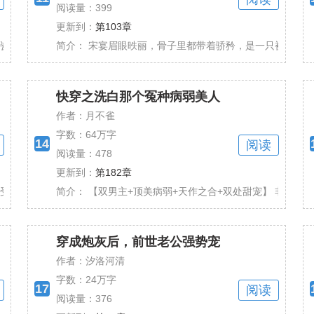
阅读量：399
更新到：
第103章
无父无母的穷书生。 “我们有婚约，你要娶我。”他......
简介：
宋宴眉眼昳丽，骨子里都带着骄矜，是一只被宠得无法无
快穿之洗白那个冤种病弱美人
作者：月不雀
字数：
64万字
14
阅读
阅读量：478
更新到：
第182章
硬着头皮道：我最讨厌你了！ 没办法，谁让他想要......
简介：
【双男主+顶美病弱+天作之合+双处甜宠】 非沉浸式角
穿成炮灰后，前世老公强势宠
作者：汐洛河清
字数：
24万字
17
阅读
阅读量：376