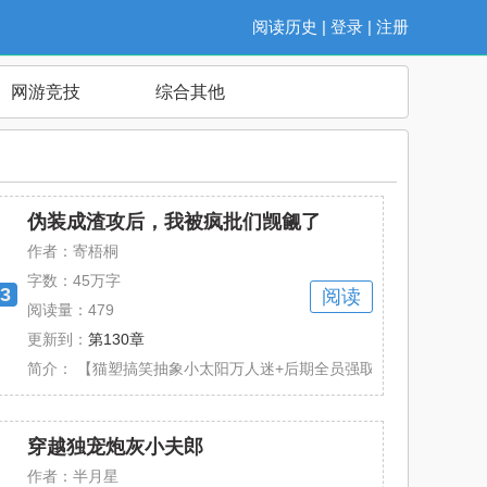
阅读历史
|
登录
|
注册
网游竞技
综合其他
伪装成渣攻后，我被疯批们觊觎了
作者：寄梧桐
字数：
45万字
3
阅读
阅读量：479
更新到：
第130章
徒。 每个世界的男人们都妄图将明月揽入......
简介：
【猫塑搞笑抽象小太阳万人迷+后期全员强取豪夺+无副cp+all+O
穿越独宠炮灰小夫郎
作者：半月星