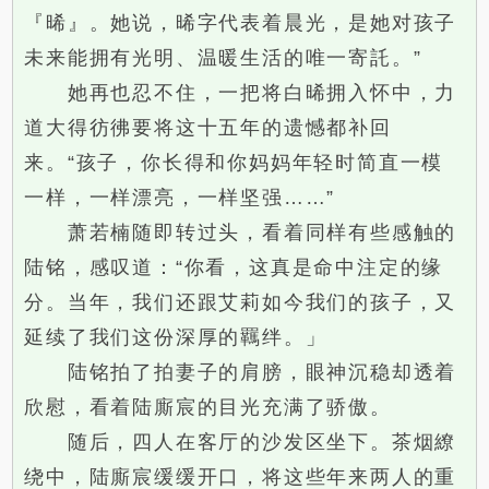
『晞』。她说，晞字代表着晨光，是她对孩子
未来能拥有光明、温暖生活的唯一寄託。”
她再也忍不住，一把将白晞拥入怀中，力
道大得彷彿要将这十五年的遗憾都补回
来。“孩子，你长得和你妈妈年轻时简直一模
一样，一样漂亮，一样坚强……”
萧若楠随即转过头，看着同样有些感触的
陆铭，感叹道：“你看，这真是命中注定的缘
分。当年，我们还跟艾莉如今我们的孩子，又
延续了我们这份深厚的羈绊。」
陆铭拍了拍妻子的肩膀，眼神沉稳却透着
欣慰，看着陆廝宸的目光充满了骄傲。
随后，四人在客厅的沙发区坐下。茶烟繚
绕中，陆廝宸缓缓开口，将这些年来两人的重