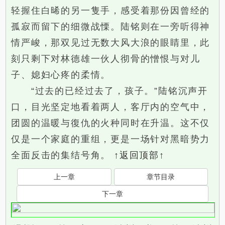
轻握住白晞的另一隻手，感受着那份因曾经的
孤寂而留下的细微战慄。陆铭则在一旁听得神
情严峻，那双见过无数大风大浪的眼睛里，此
刻只剩下对林德雄一伙人彻骨的憎恨与对儿
子、媳妇心疼的柔情。
“过去的已经过去了，孩子。”陆铭沉声开
口，目光坚定地看着两人，客厅内的空气中，
团圆的温暖与復仇的火种同时在升温。这不仅
仅是一个家庭的重组，更是一场针对黑暗势力
全面反击的集结号角。
↑返回顶部↑
上一章
章节目录
下一章