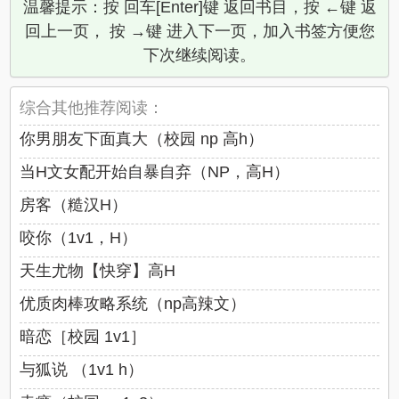
温馨提示：按 回车[Enter]键 返回书目，按 ←键 返
回上一页， 按 →键 进入下一页，加入书签方便您
下次继续阅读。
综合其他推荐阅读：
你男朋友下面真大（校园 np 高h）
当H文女配开始自暴自弃（NP，高H）
房客（糙汉H）
咬你（1v1，H）
天生尤物【快穿】高H
优质肉棒攻略系统（np高辣文）
暗恋［校园 1v1］
与狐说 （1v1 h）