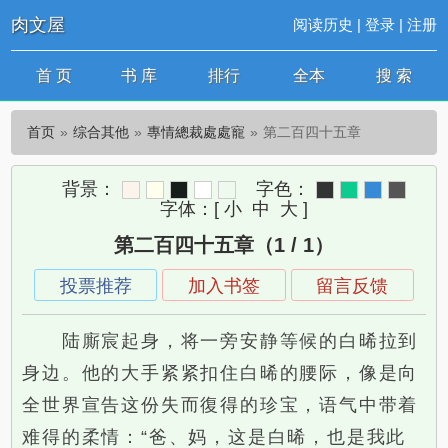
肉文屋
阅读历史
|
登录
|
注册
首 页
书 库
排行
全本
搜 索
首页
综合其他
專情總裁處處寵
第二百四十五章
背景：
字色：
字体：
[
小
中
大
]
第二百四十五章（1 / 1）
投票推荐
加入书签
留言反馈
陆廝宸起身，将一旁安静等候的白晞拉到
身边。他的大手紧紧扣住白晞的腰际，像是向
全世界宣告这份失而復得的珍宝，语气中带着
难得的柔情：“爸、妈，这是白晞，也是我此