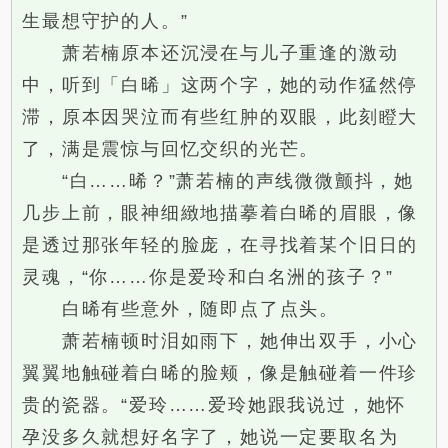
生最想守护的人。”
萧若楠原本还沉浸在与儿子重逢的激动
中，听到「白晞」这两个字，她的动作猛然停
滞，原本因哭泣而有些红肿的双眼，此刻瞪大
了，满是震惊与回忆交织的光芒。
“白……晞？”萧若楠的声线微微颤抖，她
几步上前，眼神细緻地描摹着白晞的眉眼，像
是透过那张年轻的脸庞，在寻找着某个旧日的
灵魂，“你……你是爱玲和白名洲的孩子？”
白晞有些意外，随即点了点头。
萧若楠顿时泪如雨下，她伸出双手，小心
翼翼地触碰着白晞的脸颊，像是触碰着一件珍
贵的瓷器。“爱玲……爱玲她跟我说过，她怀
孕没多久就想好名字了，她说一定要取名为