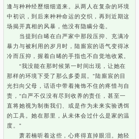
逢与种种经歷细细道来。从两人在复杂的环境
中初识，到后来种种命运的交织，再到近期这
场揭开真相的风暴，他没有隐瞒分毫。
当提到白晞在白严家中那段压抑、充满冷
暴力与被利用的岁月时，陆廝宸的语气变得冰
冷而压抑，握着白晞的手指也不自觉地收紧。
“我没能在那时候第一时间出现，让她在
那样的环境下受了那么多委屈。”陆廝宸的目
光扫向父母，话语中带着掩饰不住的疼惜与自
责，“白严不仅没有尽到收养的责任，甚至一
直将她视为制衡我们、或是作为未来实验诱饵
的工具。她在那里，从未体会过什么是家的温
度。”
萧若楠听着这些，心疼得直掉眼泪。她轻