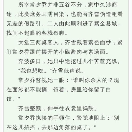
所幸常夕乔并非五谷不分，家中久涉商
途，此类庶务耳濡目染，也能替齐雪伪造粗看
无差的假路引。二人由此顺利进了紫金县城，
找间不起眼的客栈歇脚。
大堂三两桌客人，齐雪戴着素色面纱，紧
盯常夕乔跟前摆开的小碟酱肉与素汤面。
奔波多日，她只中途挖过几个苦苣充饥。
“我也想吃。”齐雪低声说。
常夕乔瞥视她一眼：“谁叫你杀人的？现
在面纱都不能摘。饿着，房里给你留了白
馍。”
齐雪蹙额，伸手往衣裳里捣鼓。
常夕乔执筷的手顿住，警觉地阻止：“别
在这儿招摇，去那边角落的桌子。”