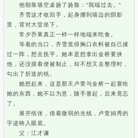
他朝靠墙空桌扬了扬脸：“我端过去。”
齐雪这才收回手，起身挪到墙边的阴影
里，背对大堂坐下。
常夕乔果真正一样一样地端来吃食。
等着的当口，齐雪觉得胸口衣料被自己揉
过一阵，想去抚平。她本是想拿出金桥要挟
他，还没摸着便被制止，却不想又去整理时，
勾出了折迭的纸。
她想起来，这是那天卢萱与金桥一起塞给
她的东西，她不以为意，随手塞起，后来竟忘
了。
展开纸张，借着微弱的光线，卢萱娟秀的
字迹映入眼底。
父：江才谦