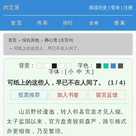
肉文屋
阅读历史
|
登录
|
注册
首 页
书 库
排行
全本
搜 索
首页
综合其他
葬心雪 (古言H)
可纸上的这些人，早已不在人间了。
背景：
字色：
字体：
[
小
中
大
]
可纸上的这些人，早已不在人间了。（1 / 4）
投票推荐
加入书签
留言反馈
山后野径逶迤，转入邻县官道才见人烟。
太子监国以来，官方盘查较前森严，路引格式
亦更细致，乃至繁琐。