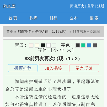
肉文屋
阅读历史
|
登录
|
注册
首 页
书 库
排行
全本
搜 索
首页
都市言情
俯仰之间（1v1 现代）
83前男友再次出现
背景：
字色：
字体：
[
小
中
大
]
83前男友再次出现（1 / 2）
投票推荐
加入书签
留言反馈
陶知南把项链还给了段步周，用起那笔资
金总算是没那么重的心理负担了。
不管这钱是借的还是给的，短剧这事无论
如何都得快点推进了，以便后期快点制作完