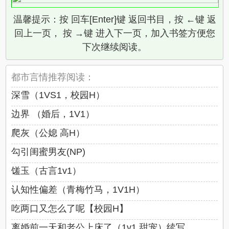
温馨提示：按 回车[Enter]键 返回书目，按 ←键 返
回上一页， 按 →键 进入下一页，加入书签方便您
下次继续阅读。
都市言情推荐阅读：
深雪（1VS1，校园H）
边界 （婚后，1V1）
爬灰（公媳 高H）
勾引闺蜜男友(NP)
馐玉（古言1v1）
认知性偏差（青梅竹马，1V1H）
吃两口又怎么了呢【校园H】
离婚前一天和老公上床了（1v1 甜宠）续写