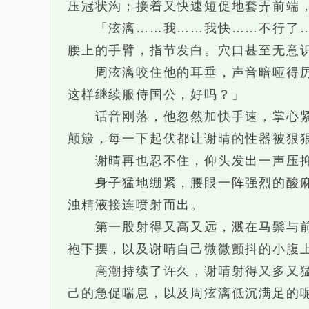
压冠状沟；接着又快速短促地套弄前端
「泫漓……我……我快……不行了……
腰上的手臂，指节发白。穴口甚至无意
周泫漓咬住他的耳垂，声音暗哑得厉害
这样继续服侍国公，好吗？」
话音刚落，他忽然加快手速，掌心紧紧
颠簸，每一下起伏都让谢晴的性器被狠
谢晴再也忍不住，仰头发出一声压抑
身子猛地绷紧，腰眼一阵强烈的酸麻快
浊精液接连喷射而出。
第一股射得又高又远，溅在马鬃与前鞍
袍下摆，以及谢晴自己微微颤抖的小腹
高潮持续了许久，谢晴射得又多又猛，
己的急促喘息，以及周泫漓低沉满足的