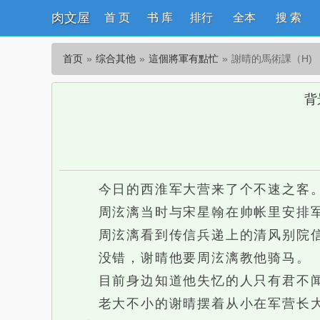
肉文屋
首 页
书 库
排行
全本
搜 索
首页
综合其他
這個將軍有點忙
謝晴的馬術課（H)
背
今日的西淮军大营来了个不速之客
周泫漓当时与宋星翰在帅帐里安排军
周泫漓看到传信兵递上的清风别院信
没错，谢晴他要周泫漓教他骑马。
目前身边知道他失忆的人只有君不闻
老大不小的谢晴摆着从小在军营长大国