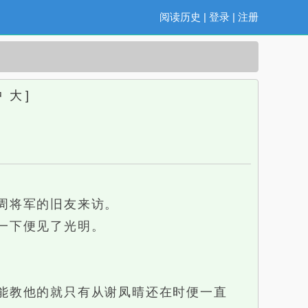
阅读历史
|
登录
|
注册
中
大
]
周将军的旧友来访。
一下便见了光明。
能教他的就只有从谢凤晴还在时便一直