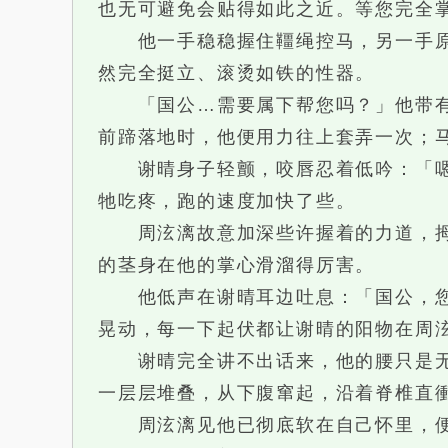
也无可避免会贴得如此之近。等您完全
他一手稳稳握住韁绳控马，另一手原本
然完全挺立、滚烫如铁的性器。
「国公…需要属下帮您吗？」他带有后
前蹄落地时，他便用力往上套弄一次；
谢晴身子轻颤，咬唇忍着低吟：「嗯…
牠吃疼，跑的速度加快了些。
周泫漓故意加深些许握着的力道，拇指
的茎身在他的掌心滑溜得厉害。
他低声在谢晴耳边吐息：「国公，您这
晃动，每一下起伏都让谢晴的阳物在周
谢晴完全讲不出话来，他的腰只是无意
一层层堆叠，从下腹窜起，沿着脊椎直
周泫漓见他已彻底软在自己怀里，便将