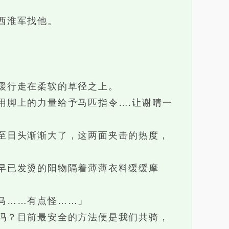
西淮军找他。
。
缓行走在柔软的草径之上。
脚上的力量给予马匹指令….让谢晴一
至日头渐渐大了，这两面夹击的热度，
早已发烫的阳物隔着薄薄衣料缓缓摩
马……有点怪……」
吗？目前最安全的方法便是我们共骑，