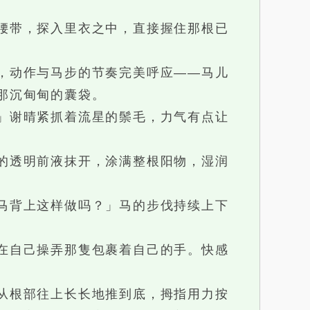
腰带，探入里衣之中，直接握住那根已
，动作与马步的节奏完美呼应——马儿
那沉甸甸的囊袋。
」谢晴紧抓着流星的鬃毛，力气有点让
的透明前液抹开，涂满整根阳物，湿润
马背上这样做吗？」马的步伐持续上下
在自己操弄那隻包裹着自己的手。快感
从根部往上长长地推到底，拇指用力按