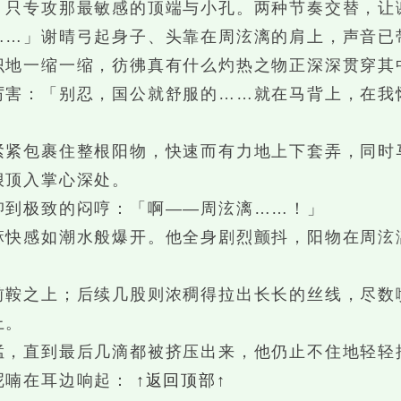
，只专攻那最敏感的顶端与小孔。两种节奏交替，让
」谢晴弓起身子、头靠在周泫漓的肩上，声音已
识地一缩一缩，彷彿真有什么灼热之物正深深贯穿其
：「别忍，国公就舒服的……就在马背上，在我
包裹住整根阳物，快速而有力地上下套弄，同时
狠顶入掌心深处。
到极致的闷哼：「啊——周泫漓……！」
感如潮水般爆开。他全身剧烈颤抖，阳物在周泫
之上；后续几股则浓稠得拉出长长的丝线，尽数
上。
直到最后几滴都被挤压出来，他仍止不住地轻轻
呢喃在耳边响起：
↑返回顶部↑