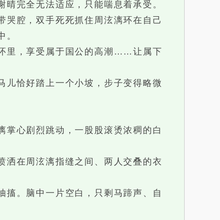
谢晴完全无法适应，只能喘息着承受。
带哭腔，双手死死抓住周泫漓环在自己
中。
怀里，享受属于国公的高潮……让属下
马儿恰好踏上一个小坡，步子变得略微
漓掌心剧烈跳动，一股股滚烫浓稠的白
喷洒在周泫漓指缝之间、两人交叠的衣
抽搐。脑中一片空白，只剩马蹄声、自