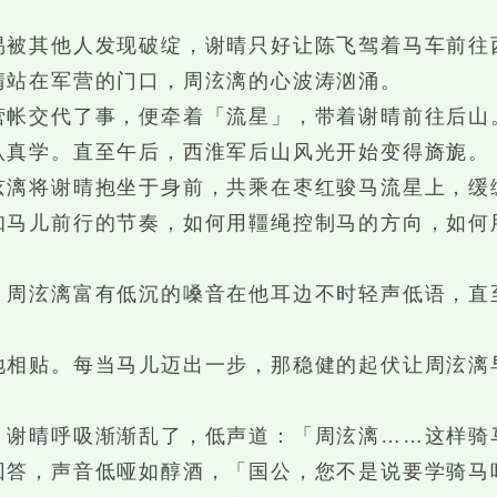
被其他人发现破绽，谢晴只好让陈飞驾着马车前往
站在军营的门口，周泫漓的心波涛汹涌。
帐交代了事，便牵着「流星」，带着谢晴前往后山
真学。直至午后，西淮军后山风光开始变得旖旎。
漓将谢晴抱坐于身前，共乘在枣红骏马流星上，缓
儿前行的节奏，如何用韁绳控制马的方向，如何用
。
泫漓富有低沉的嗓音在他耳边不时轻声低语，直
贴。每当马儿迈出一步，那稳健的起伏让周泫漓
谢晴呼吸渐渐乱了，低声道：「周泫漓……这样骑
，声音低哑如醇酒，「国公，您不是说要学骑马