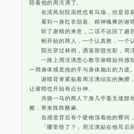
陪着他的周泫漓了。
在清风别院虽然也有马场，但是容易
看到一身红衣劲装、精神颯爽的谢晴
听了谢晴的来意，二话不说回了趟营
刚开始的两人，一个认真教，一个认
阳光穿过林梢，洒落斑驳光影，周泫
一路上周泫漓悉心教导谢晴如何感知马
一用身体感觉他的手与身体施出的力道
谢晴背脊紧贴着周泫漓结实的胸膛，周
让谢晴也开始有点分神。
共骑一马的两人下身几乎毫无缝隙地相
擦，带来阵阵酥麻。
在感觉背后有个硬物顶着他的臀间，
「哪里怪了？」周泫漓贴在他耳后回答