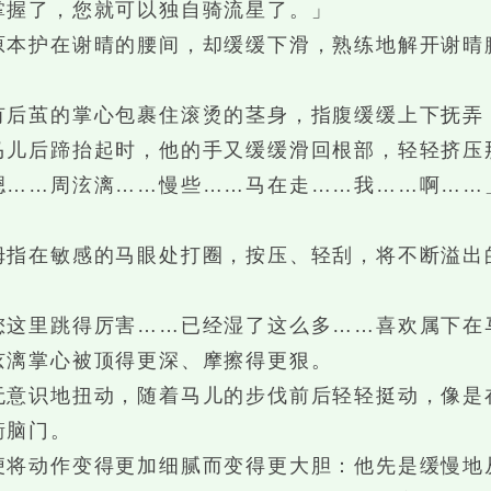
掌握了，您就可以独自骑流星了。」
护在谢晴的腰间，却缓缓下滑，熟练地解开谢晴
茧的掌心包裹住滚烫的茎身，指腹缓缓上下抚弄
马儿后蹄抬起时，他的手又缓缓滑回根部，轻轻挤压
…周泫漓……慢些……马在走……我……啊……
在敏感的马眼处打圈，按压、轻刮，将不断溢出
里跳得厉害……已经湿了这么多……喜欢属下在
泫漓掌心被顶得更深、摩擦得更狠。
识地扭动，随着马儿的步伐前后轻轻挺动，像是
衝脑门。
动作变得更加细腻而变得更大胆：他先是缓慢地