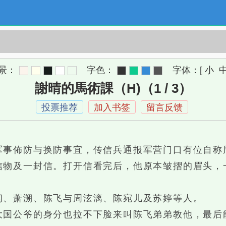
景：
字色：
字体：
[
小
謝晴的馬術課（H)（1 / 3）
投票推荐
加入书签
留言反馈
。
事佈防与换防事宜，传信兵通报军营门口有位自称
物及一封信。打开信看完后，他原本皱摺的眉头，
、萧溯、陈飞与周泫漓、陈宛儿及苏婷等人。
公爷的身分也拉不下脸来叫陈飞弟弟教他，最后