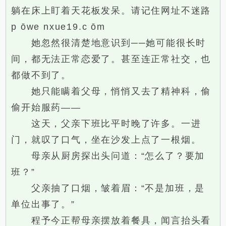
躺在床上盯着天花板发呆。请记住网址不迷路
p ōwe nxue19.c ōm
她忽然很清楚地意识到──她可能很长时
间，都无法正常恋爱了。甚至连正常社交，也
都做不到了。
她只能瞒着父母，悄悄又去了精神科，偷
偷开始服药——
这天，父亲下班比平时晚了许多。一进
门，就叹了口气，坐在沙发上点了一根烟。
母亲从厨房探出头问道：“怎么了？要加
班？”
父亲抽了口烟，皱着眉：“不是加班，是
单位出事了。”
程予今正帮母亲摆放着餐具，闻言抬头看