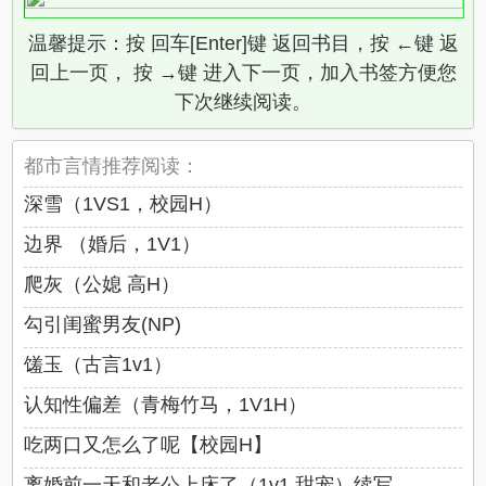
温馨提示：按 回车[Enter]键 返回书目，按 ←键 返
回上一页， 按 →键 进入下一页，加入书签方便您
下次继续阅读。
都市言情推荐阅读：
深雪（1VS1，校园H）
边界 （婚后，1V1）
爬灰（公媳 高H）
勾引闺蜜男友(NP)
馐玉（古言1v1）
认知性偏差（青梅竹马，1V1H）
吃两口又怎么了呢【校园H】
离婚前一天和老公上床了（1v1 甜宠）续写