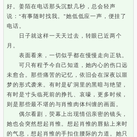
好。姜陌在电话那头沉默几秒，总会轻声
说：“有事随时找我。”她低低应一声，便挂了
电话。
日子就这样一天天过去，转眼已近两个
月。
表面看来，一切似乎都在慢慢走向正轨。
可只有程予今自己知道，她内心的伤口远
未愈合。那些痛苦的记忆，依旧会在深夜以噩
梦的形式袭来。有时是矿洞里的黑暗与绝望，
有时是寸头临死前的挣扎、哀嚎，更多时候，
则是那些最不堪的与肖惟肉体纠缠的画面。
偶尔看剧，荧幕上出现情侣亲密的镜头，
她也会突然想起肖惟。想起肖惟的唇贴上来时
的气息，想起肖惟的手扣住腰际的力道。她只