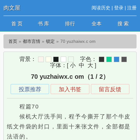
肉文屋
阅读历史
|
登录
|
注册
首 页
书 库
排行
全本
搜 索
首页
都市言情
锁定
70 yuzhaiwx.c om
背景：
字色：
字体：
[
小
中
大
]
70 yuzhaiwx.c om（1 / 2）
投票推荐
加入书签
留言反馈
程篇70
候机大厅洗手间，程予今撕开了那个牛皮
纸文件袋的封口，里面十来张文件，全部都是
法语的。