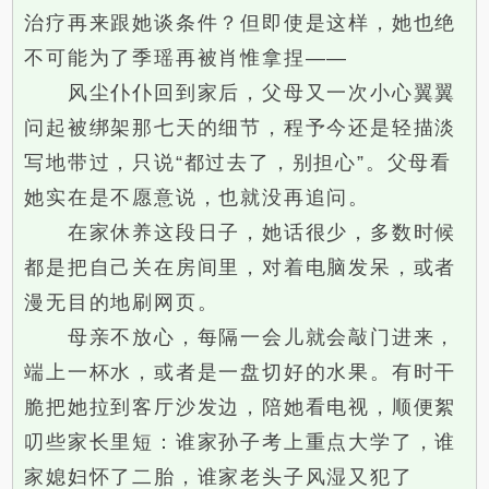
治疗再来跟她谈条件？但即使是这样，她也绝
不可能为了季瑶再被肖惟拿捏——
风尘仆仆回到家后，父母又一次小心翼翼
问起被绑架那七天的细节，程予今还是轻描淡
写地带过，只说“都过去了，别担心”。父母看
她实在是不愿意说，也就没再追问。
在家休养这段日子，她话很少，多数时候
都是把自己关在房间里，对着电脑发呆，或者
漫无目的地刷网页。
母亲不放心，每隔一会儿就会敲门进来，
端上一杯水，或者是一盘切好的水果。有时干
脆把她拉到客厅沙发边，陪她看电视，顺便絮
叨些家长里短：谁家孙子考上重点大学了，谁
家媳妇怀了二胎，谁家老头子风湿又犯了