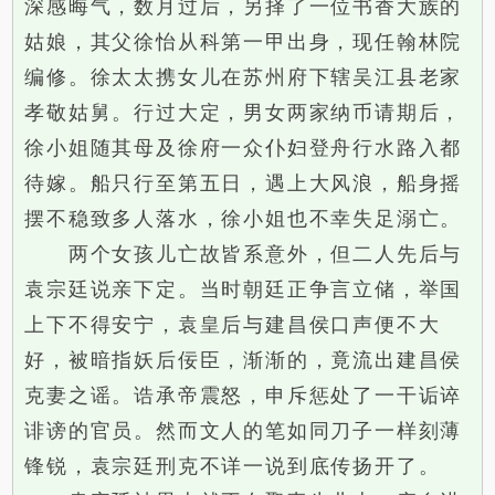
深感晦气，数月过后，另择了一位书香大族的
姑娘，其父徐怡从科第一甲出身，现任翰林院
编修。徐太太携女儿在苏州府下辖吴江县老家
孝敬姑舅。行过大定，男女两家纳币请期后，
徐小姐随其母及徐府一众仆妇登舟行水路入都
待嫁。船只行至第五日，遇上大风浪，船身摇
摆不稳致多人落水，徐小姐也不幸失足溺亡。
两个女孩儿亡故皆系意外，但二人先后与
袁宗廷说亲下定。当时朝廷正争言立储，举国
上下不得安宁，袁皇后与建昌侯口声便不大
好，被暗指妖后佞臣，渐渐的，竟流出建昌侯
克妻之谣。诰承帝震怒，申斥惩处了一干诟谇
诽谤的官员。然而文人的笔如同刀子一样刻薄
锋锐，袁宗廷刑克不详一说到底传扬开了。