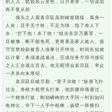
的人儿，犹如风云变色，日月更替，一切谋划
再不复从前
领头之人观袁宗廷虽则峻挺骁猛，孤身一
人矣，且手无寸铁，不足为惧，指了叁人下
令，“拦下他！杀了他！”狙击东宫乃重罪，一
旦被擒，断不能免死，更将累及家人族人。值
守宫禁校尉被贵人借事引开绊住，时间长短难
以计量，务须速战速决，完成任务方得与接应
之人汇合逃出宫去。他无暇理会袁宗廷，率众
一齐杀向朱厚炤。
袁宗廷目眦尽裂，“竖子尔敢！”纵身飞扑
过去。叁根大棍劈头打来，他折腰仰颈避过，
一个鲤鱼打挺，刚劲嶙峋的大手同一时刻如闪
电伸出，夺下一人手中棍棒，扬臂一阵横扫，