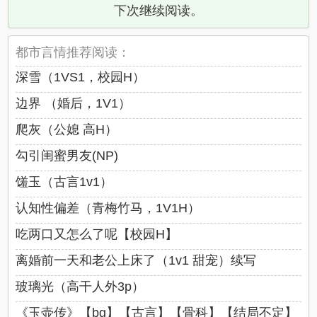
下次继续阅读。
都市言情推荐阅读：
深雪（1VS1，校园H）
边界 （婚后，1V1）
爬灰（公媳 高H）
勾引闺蜜男友(NP)
馐玉（古言1v1）
认知性偏差（青梅竹马，1V1H）
吃两口又怎么了呢【校园H】
离婚前一天和老公上床了（1v1 甜宠）续写
玻璃光（高干人外3p）
《玉壶传》【bg】【古言】【骨科】【结局不定】