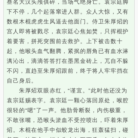
叁名大汉头颅俱碎，当场气绝身亡。袁宗廷脚
下不停，几个起落窜进人群。众人大惊，又有
数根木棍虎虎生风逼去他面门。侍卫朱厚炤的
宫人即将被戮尽，袁宗廷心焦如焚，只挥棍护
着要害，拼死突围前去救护。上下被击数十
起，他喉头血气翻腾，紧抿的唇角已有血水淋
漓沁出，滴滴答答打在墨黑金砖上，兀自不躲
不闪，直趋至朱厚炤跟前，终于将人牢牢挡在
自己身后。
朱厚炤双眼赤红，“谨宜。”此时他还没为
袁宗廷赐表字。袁宗廷一颗心落回原处，喉腔
很轻的“嗯”了一声。他肋骨断裂，内伤极重，
不敢张嘴，恐喉头淤血不受控喷出，吓着朱厚
炤。木棍在他手中似蛟龙出海，狂轰猛扫，碰