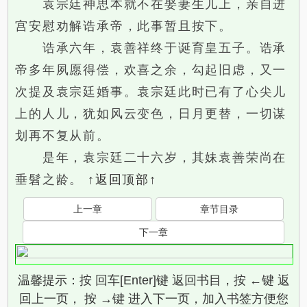
袁宗廷神思本就不在娶妻生儿上，亲自进
宫安慰劝解诰承帝，此事暂且按下。
诰承六年，袁善祥终于诞育皇五子。诰承
帝多年夙愿得偿，欢喜之余，勾起旧虑，又一
次提及袁宗廷婚事。袁宗廷此时已有了心尖儿
上的人儿，犹如风云变色，日月更替，一切谋
划再不复从前。
是年，袁宗廷二十六岁，其妹袁善荣尚在
垂髫之龄。
↑返回顶部↑
上一章
章节目录
下一章
温馨提示：按 回车[Enter]键 返回书目，按 ←键 返
回上一页， 按 →键 进入下一页，加入书签方便您