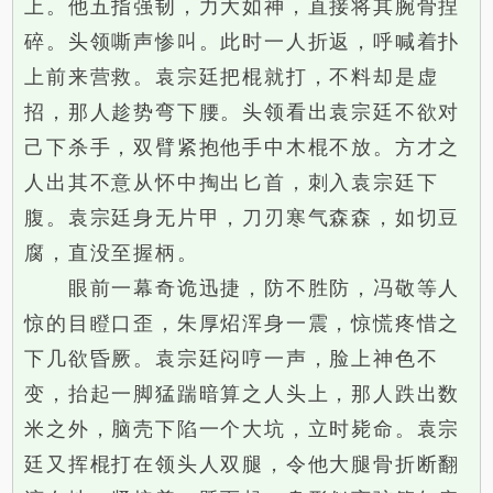
上。他五指强韧，力大如神，直接将其腕骨捏
碎。头领嘶声惨叫。此时一人折返，呼喊着扑
上前来营救。袁宗廷把棍就打，不料却是虚
招，那人趁势弯下腰。头领看出袁宗廷不欲对
己下杀手，双臂紧抱他手中木棍不放。方才之
人出其不意从怀中掏出匕首，刺入袁宗廷下
腹。袁宗廷身无片甲，刀刃寒气森森，如切豆
腐，直没至握柄。
眼前一幕奇诡迅捷，防不胜防，冯敬等人
惊的目瞪口歪，朱厚炤浑身一震，惊慌疼惜之
下几欲昏厥。袁宗廷闷哼一声，脸上神色不
变，抬起一脚猛踹暗算之人头上，那人跌出数
米之外，脑壳下陷一个大坑，立时毙命。袁宗
廷又挥棍打在领头人双腿，令他大腿骨折断翻