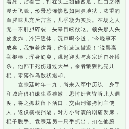
着死，沾着亡，打在头上如砸西瓜，红白之物
漫天飞溅，形景恐怖惨烈如阿鼻地狱，浓重的
血腥味儿充斥宫室，几乎凝为实质。在场之人
无一不肝胆碎裂，头晕目眩欲呕。领头那人头
皮发炸，冷汗透体，沉声喝令道，“今晚事不
成矣，我拖着这厮，你们速速撤退！”说罢高
举棍棒，浑身筋突，跳起迎头与袁宗廷奋死搏
杀。他部下死伤超过大半，余者狼狈乱晃几
棍，零落作鸟散状退却。
袁宗廷时年十九，尚未入军中历练，身手
和城府俱稍嫌生涩稚嫩，思忖奸党皆听此人调
度，将之抓获留下活口，交由刑部拷问主使
人，遂仅横棍挡隔，对方小臂震的剧痛发麻，
棍子脱手。袁宗廷另一只手抓出，扣在他腕