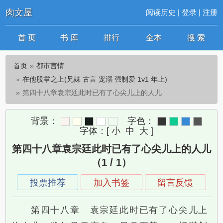
肉文屋
阅读历史
|
登录
|
注册
首 页
书 库
排行
全本
搜 索
首页
都市言情
在他股掌之上(兄妹 古言 宠溺 强制爱 1v1 年上)
第四十八章袁宗廷此时已有了心尖儿上的人儿
背景：
字色：
字体：
[
小
中
大
]
第四十八章袁宗廷此时已有了心尖儿上的人儿
（1 / 1）
投票推荐
加入书签
留言反馈
第四十八章 袁宗廷此时已有了心尖儿上