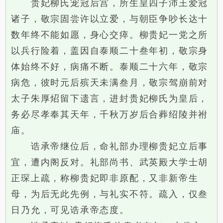
贵妃柳氏宠冠后宫，所生皇四子沛王爱冠
诸子，敬宗固尝许以立爱，与朝臣争吵长达十
数年终不能如愿，身心交瘁。柳贵妃一党之所
以兵行险着，盖因自泰顺二十叁年初，敬宗身
体始终不好，病痛不断。泰顺二十六年，敬宗
病危，彼时元后殡天未满叁月，敬宗驾崩前对
太子朱厚炤留下遗言，进封贵妃柳氏为皇后，
务必尽孝奉其天年，千秋万岁后合葬绍陵并祔
庙。
诰承帝继位后，命礼部办理柳贵妃立后事
宜，遭内阁反对。礼部尚书、武英殿大学士胡
正琛上疏，称柳贵妃即非原配，又非新帝生
母，为后无此先例，与礼实不符。疏入，仅叁
日乃允，可见诰承帝态度。