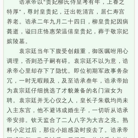
诰承帝以“贵妃柳氏侍皇考有年，上眷之
特厚”，尊封皇贵妃，迁出乾清宫，居仁寿宫
养老。诰承二年九月二十四日，柳皇贵妃因病
薨逝，谥曰庄恪惠荣温僖皇贵妃，葬于敬宗妃
嫔陵墓。
袁宗廷当年下腹受创颇重，御医嘱咐用心
调理，否则恐子嗣有碍。袁宗廷不以为意，诰
承帝心里却存下了隐忧。即位初期军政事务杂
冗，一时无暇顾及，及至诰承叁年，诰承帝始
为袁宗廷仔细挑选了才貌兼备的名门淑女为
聘。袁宗廷并无心仪之人，皇长子朱载均尚未
入主东宫，他不避讳成婚生子，一切听从诰承
帝安排。钦天监合了二人八字为大吉之兆。熟
料小定过后，那位小姐感染时疫去了。诰承帝