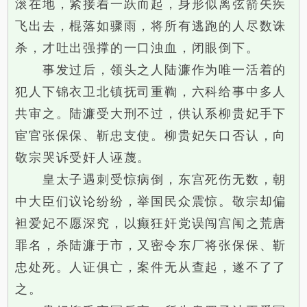
滚在地，紧接着一跃而起，身形似离弦箭矢疾
飞出去，棍落如骤雨，将所有逃跑的人尽数诛
杀，才吐出强撑的一口浊血，闭眼倒下。
事发过后，领头之人陆濂作为唯一活着的
犯人下锦衣卫北镇抚司重鞫，六科给事中多人
共审之。陆濂受大刑不过，供认系柳贵妃手下
宦官张保保、靳忠支使。柳贵妃矢口否认，向
敬宗哭诉受奸人诬蔑。
皇太子遇刺受惊病倒，东宫死伤无数，朝
中大臣们议论纷纷，举国民众震惊。敬宗却偏
袒爱妃不愿深究，以癫狂奸党误闯宫闱之荒唐
罪名，杀陆濂于市，又密令东厂将张保保、靳
忠处死。人证俱亡，案件无从查起，遂不了了
之。