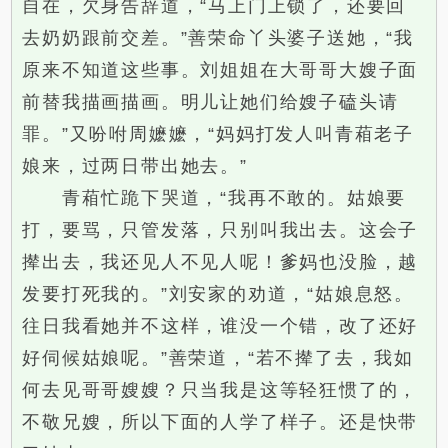
自在，欠身告辞道，“马上门上锁了，还要回
去奶奶跟前交差。”善荣命丫头婆子送她，“我
原来不知道这些事。刘姐姐在大哥哥大嫂子面
前替我描画描画。明儿让她们给嫂子磕头请
罪。”又吩咐周嬷嬷，“妈妈打发人叫青葙老子
娘来，过两日带出她去。”
青葙忙跪下哭道，“我再不敢的。姑娘要
打，要骂，只管发落，只别叫我出去。这会子
撵出去，我还见人不见人呢！爹妈也没脸，越
发要打死我的。”刘安家的劝道，“姑娘息怒。
往日我看她并不这样，谁没一个错，改了还好
好伺候姑娘呢。”善荣道，“若不撵了去，我如
何去见哥哥嫂嫂？只当我是这等轻狂惯了的，
不敬兄嫂，所以下面的人学了样子。还是快带