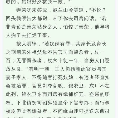
敢的，姑娘好歹救我一救。”
善荣犹未答应，魏兰山冷笑道，“不说？
回头我禀告大都尉，带了你去司房问话。”若
非青葙是善荣贴身之人，怕惊了善荣，他早将
人拘了去打烂了事。
按大明律，“若奴婢有罪，其家长及家长
之期亲若外祖父母不告官司而殴杀者，杖一
百；无罪而杀者，杖六十徒一年，当房人口悉
放从良。”有明一朝，主人包括朝廷官员与其
妻子家人，不得随意打死奴婢，有违者经查实
会被治罪，官员剥夺官职。锦衣卫、东厂不在
此列。锦衣卫东西司房有缉捕奸宄、盗贼的职
权。下北镇抚司诏狱须皇帝下旨专办；而行事
校尉但觉有嫌疑者，不问缘由即可提送东西司