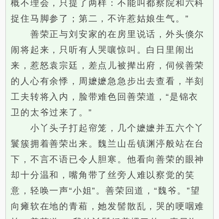
概不理会，只提了两样：不能叫都察院和六科
捉住马脚参了；第二，不许惹姑娘生气。”
善荣正与刘安家的在房里说话，外头倏尔
闹将起来，只听有人哭嚷惊叫。白日里闹出
来，惹怒袁宗廷，差点儿被撵出府，伺候善荣
的人心有余悸，周嬷嬷急急步出去查看，半刻
工夫转将入内，脸带难色回善荣道，“是锦衣
卫的太爷过来了。”
小丫头子打起帘笼，几个嬷嬷并五六个丫
鬟簇拥着善荣出来。魏兰山岳镇渊渟般站在台
下，不言不语已令人胆寒。他看向善荣的眼神
却十分温和，嘴角带了丝旁人难以察觉的笑
意，轻唤一声“小姐”。善荣回道，“魏爷。”望
向瘫软在地的青葙，她发髻散乱，哭的哽咽难