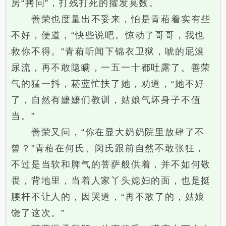
房“拷问”，打残打死的擢发莫数。
善荣也度量出不妥来，怕是青葙着实有些
不好，便道，“快些说吧。惊动了哥哥，我也
救你不得。”青葙听闻下锦衣卫狱，唬的屁滚
尿流，再不敢隐瞒，一五一十都吐露了。善荣
气的猛一抖，菘蓝忙扶了她，劝道，“她不好
了，自然有嬷嬷们教训，姑娘气坏身子不值
当。”
善荣又问，“你在显大奶奶院里放肆了不
曾？”青葙在何氏、闵氏跟前自然不敢张狂，
不过是当软和脾气的菩萨般供着，并不如何敬
畏，背地里，当着人家丫头媳妇的面，也是挺
腰杆不让人的，因哭道，“再不敢了的，姑娘
饶了这次。”