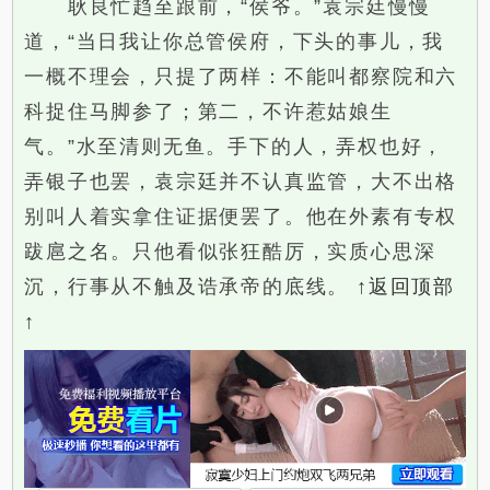
耿良忙趋至跟前，“侯爷。”袁宗廷慢慢
道，“当日我让你总管侯府，下头的事儿，我
一概不理会，只提了两样：不能叫都察院和六
科捉住马脚参了；第二，不许惹姑娘生
气。”水至清则无鱼。手下的人，弄权也好，
弄银子也罢，袁宗廷并不认真监管，大不出格
别叫人着实拿住证据便罢了。他在外素有专权
跋扈之名。只他看似张狂酷厉，实质心思深
沉，行事从不触及诰承帝的底线。
↑返回顶部
↑