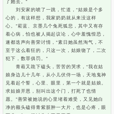
了她去。”
刘安家的唬了一跳，忙道，“姑娘是个多
心的，有这样想，我家奶奶就从来没这样
心。”菘蓝、京墨几个兔死狐悲，其中又有存
着心病，怕也被人揭起议论，心中羞愧惶恐，
遂都迭声向善荣讨情，“素日她虽然淘气，不
至于这么着狂的，只这一次，姑娘饶了，二次
犯下，数罪俱罚。”
青葙又跪下磕头，苦苦的哭求，“我在姑
娘身边儿十几年，从小儿伏侍一场，天地鬼神
见着起个誓，心里、眼里，第一个就是姑娘。
求姑娘开恩，别叫出这个门，打死了也情
愿。”善荣被她说的心里堵着难受，又见她白
净的额头磕得青紫脏肿一大片，也是心疼，眼