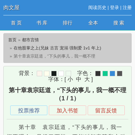
肉文屋
阅读历史
|
登录
|
注册
首 页
书 库
排行
全本
搜 索
首页
都市言情
在他股掌之上(兄妹 古言 宠溺 强制爱 1v1 年上)
第十章袁宗廷道，“下头的事儿，我一概不理
背景：
字色：
字体：
[
小
中
大
]
第十章袁宗廷道，“下头的事儿，我一概不理
（1 / 1）
投票推荐
加入书签
留言反馈
第十章 袁宗廷道，“下头的事儿，我一