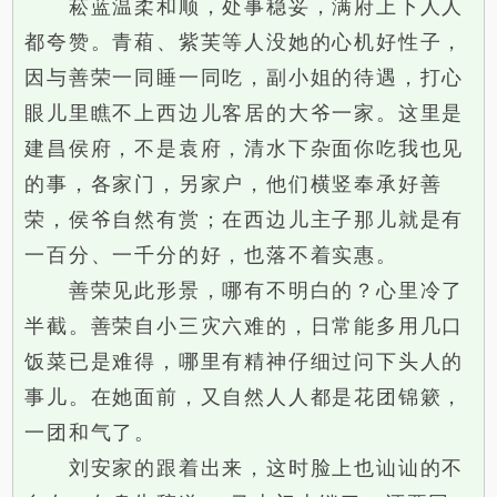
菘蓝温柔和顺，处事稳妥，满府上下人人
都夸赞。青葙、紫芙等人没她的心机好性子，
因与善荣一同睡一同吃，副小姐的待遇，打心
眼儿里瞧不上西边儿客居的大爷一家。这里是
建昌侯府，不是袁府，清水下杂面你吃我也见
的事，各家门，另家户，他们横竖奉承好善
荣，侯爷自然有赏；在西边儿主子那儿就是有
一百分、一千分的好，也落不着实惠。
善荣见此形景，哪有不明白的？心里冷了
半截。善荣自小三灾六难的，日常能多用几口
饭菜已是难得，哪里有精神仔细过问下头人的
事儿。在她面前，又自然人人都是花团锦簌，
一团和气了。
刘安家的跟着出来，这时脸上也讪讪的不