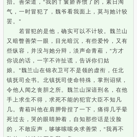
抬。善荣道，“我的丫鬟娇养惯了的，素日淘
气，一时冒犯了，魏爷看我面上，莫与她计较
罢。”
若冒犯的是他，确实可以不计较。魏兰山
又暗瞥善荣一眼，目光暗沉，有些爱怜，又有
些纵容，并没与她分辩，淡声命青葙，“方才
你说的话，一字不许扯谎，告诉你们姑
娘。”魏兰山在锦衣卫可不是领的虚衔，任北
镇抚司佥书。北镇抚司使命特殊，掌刑诏狱，
令他人闻之丧胆之所。魏兰山深谙刑名，在他
手上求生不得，求死不能的犯官大臣不知凡
几。青葙叫他在肩胛骨捏了一下，痛得几乎晕
死过去，哭的眼睛肿着，自知那些话是没脸
的，不敢应声，哆哆嗦嗦央求善荣，“我再不