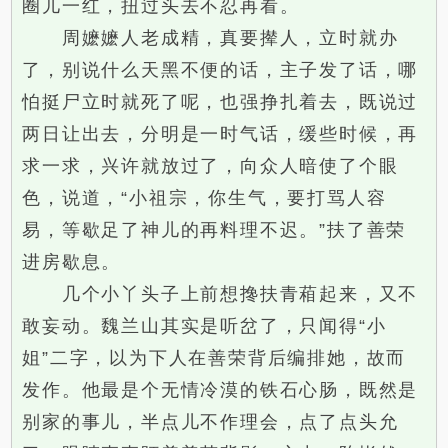
圈儿一红，扭过头去不忍再看。
周嬷嬷人老成精，真要撵人，立时就办
了，别说什么天黑不便的话，主子发了话，哪
怕挺尸立时就死了呢，也强挣扎着去，既说过
两日让出去，分明是一时气话，缓些时候，再
求一求，兴许就放过了，向众人暗使了个眼
色，说道，“小祖宗，你生气，要打骂人容
易，等歇足了神儿的再料理不迟。”扶了善荣
进房歇息。
几个小丫头子上前想搀扶青葙起来，又不
敢妄动。魏兰山其实是听岔了，只闻得“小
姐”二字，以为下人在善荣背后编排她，故而
发作。他最是个无情冷漠的铁石心肠，既然是
别家的事儿，半点儿不作理会，点了点头允