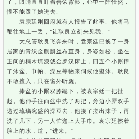
了，眼睛直直盯着善荣背影，心中一阵怅然，
恨不能跟了她进去。
袁宗廷刚回府就有人报告了此事。他将马
鞭往地上一丢，“让耿良立刻来见我。”
大总管耿良飞奔来时，袁宗廷已换了一身
居家的青织金麒麟丝布直身，身姿如松，坐在
正间的楠木填漆戗金罗汉床上，四五个小厮捧
了沐盆、巾帕、澡豆等物来伺候他盥沐。耿良
不敢擅入，只在窗外听觑。
捧盆的小厮双膝跪下，被袁宗廷一把扯
起。他伸手往面盆中洗了两把，旁边小厮双手
递过琉璃碗盛的澡豆去，他接了搓出沫子，再
洗了几下，另一人忙递上大手巾。袁宗廷擦着
脸上的水，道，“进来。”