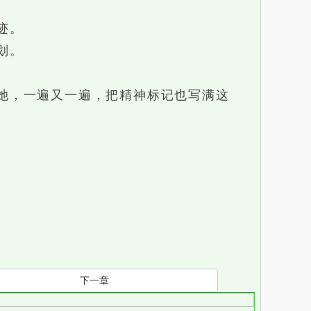
迹。
划。
她，一遍又一遍，把精神标记也写满这
。
下一章