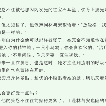
不住被他那闪闪发光的红宝石耳坠，锁骨上波光
中。
太短暂了。他低声同林与安絮语着：“放轻松…我
是一样的。”
白为什么他可以那样嚣张了。她完全不知道他在
入你的精神域，一只小乌鸦，你会喜欢它的。”治
她，“不用闭眼，你只需要一直注视我。”
一直在屏息。也是这时，她才注意到流明的呼吸
粗重的气息萦绕在耳畔。
成身体紧贴，起伏的小腹贴着她的腰，胸肌夹着
会更好受一点吗？
的头忍不住往前贴得更紧了。于是林与安也隐约