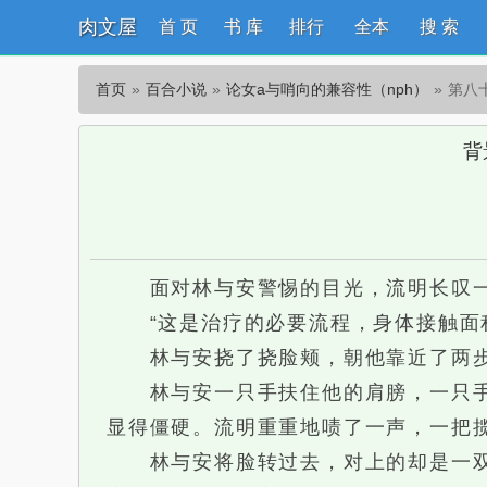
肉文屋
首 页
书 库
排行
全本
搜 索
首页
百合小说
论女a与哨向的兼容性（nph）
第八
背
面对林与安警惕的目光，流明长叹一口气
“这是治疗的必要流程，身体接触面积
林与安挠了挠脸颊，朝他靠近了两步，
林与安一只手扶住他的肩膀，一只手抚
显得僵硬。流明重重地啧了一声，一把
林与安将脸转过去，对上的却是一双澄