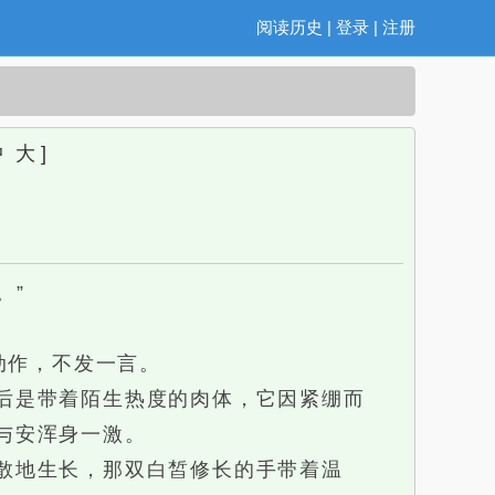
阅读历史
|
登录
|
注册
中
大
]
。”
动作，不发一言。
后是带着陌生热度的肉体，它因紧绷而
与安浑身一激。
散地生长，那双白皙修长的手带着温