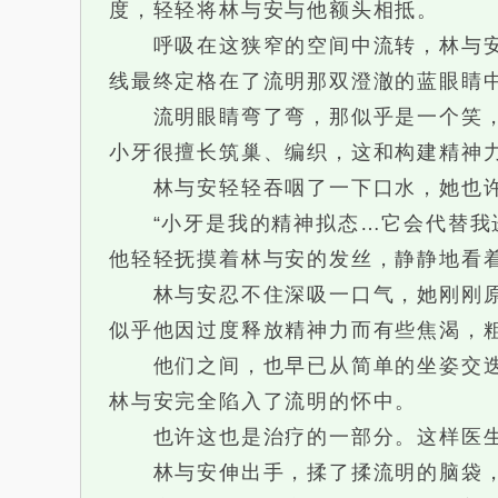
度，轻轻将林与安与他额头相抵。
呼吸在这狭窄的空间中流转，林与安忍
线最终定格在了流明那双澄澈的蓝眼睛
流明眼睛弯了弯，那似乎是一个笑，但
小牙很擅长筑巢、编织，这和构建精神力
林与安轻轻吞咽了一下口水，她也许明
“小牙是我的精神拟态…它会代替我进
他轻轻抚摸着林与安的发丝，静静地看着
林与安忍不住深吸一口气，她刚刚原来
似乎他因过度释放精神力而有些焦渴，
他们之间，也早已从简单的坐姿交迭变
林与安完全陷入了流明的怀中。
也许这也是治疗的一部分。这样医生
林与安伸出手，揉了揉流明的脑袋，他