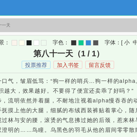
十一天
景：
字色：
字体：
[
小
第八十一天（1 / 1）
投票推荐
加入书签
留言反馈
，皱眉低骂：“狗一样的哨兵…狗一样的alpha
越大，效果越好。不要得了便宜还卖乖了好吗？”
流明依然并着腿，不耐地注视着alpha慢吞吞的
摸上他的大腿，细腻的布绒西装裤贴着掌心，随
揽过林与安的腰，滚烫的气息拂过她的后颈，惹来林
明的……鸟瞳。乌黑色的羽毛从他的眉间零零散