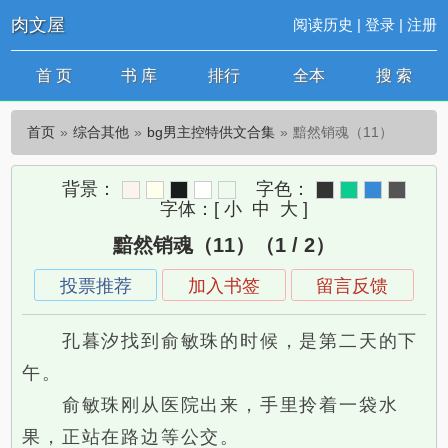
肉文屋
阅读历史
|
登录
|
注册
首 页
书 库
排行
全本
搜 索
首页
综合其他
bg男主控特供文合集
黯然销魂（11）
背景：
字色：
字体：
[
小
中
大
]
黯然销魂（11）（1 / 2）
投票推荐
加入书签
留言反馈
孔暮汐找到俞敏珠的时候，是第二天的下
午。
俞敏珠刚从医院出来，手里拎着一袋水
果，正站在路边等公交。