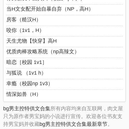
当H文女配开始自暴自弃（NP，高H）
房客（糙汉H）
咬你（1v1，H）
天生尤物【快穿】高H
优质肉棒攻略系统（np高辣文）
暗恋［校园 1v1］
与狐说 （1v1 h）
幸瘾（校园np 1v3）
情深如兽（H）
bg男主控特供文合集
所有内容均来自互联网，肉文屋
只为原作者男宝妈的小说进行宣传。欢迎各位书友支
持男宝妈并收藏
bg男主控特供文合集最新章节
。