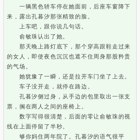
一辆黑色轿车停在她面前，后座车窗降下
来，露出孔暮汐那张精致的脸。
上车吧，跟你说几句话。
俞敏珠认出了她。
那天晚上路灯底下，那个穿高跟鞋走过来
的女人，即使夜色沉沉也遮不住周身那股矜贵
的气场。
她犹豫了一瞬，还是拉开车门坐了上去。
车子没开走，就停在路边。
孔暮汐侧过身，从手边的包里取出一张支
票，搁在两人之间的座椅上。
数字写得很清楚，后面的零让俞敏珠的视
线在上面停留了半秒。
够你妈住两年院了。孔暮汐的语气很平