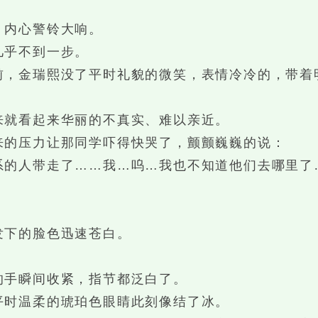
内心警铃大响。
乎不到一步。
，金瑞熙没了平时礼貌的微笑，表情冷冷的，带着
就看起来华丽的不真实、难以亲近。
的压力让那同学吓得快哭了，颤颤巍巍的说：
人带走了……我…呜…我也不知道他们去哪里了
下的脸色迅速苍白。
手瞬间收紧，指节都泛白了。
时温柔的琥珀色眼睛此刻像结了冰。