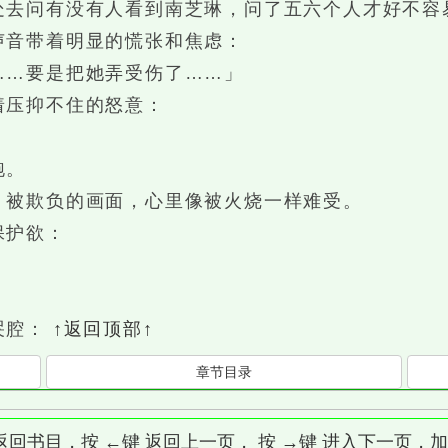
问有没有人看到南芝琳，问了五六个人才好不容
音带着明显的慌张和焦虑：
…要是把她弄受伤了……」
压抑不住的怒意：
跑。
被欺负的画面，心里像被火烧一样难受。
保护欲：
哭腔：
↑返回顶部↑
章节目录
]键 返回书目，按 ←键 返回上一页， 按 →键 进入下一