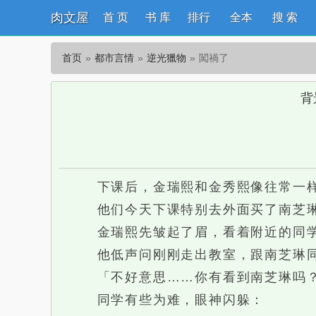
肉文屋
首 页
书 库
排行
全本
搜 索
首页
都市言情
逆光獵物
闖禍了
背
下课后，金瑞熙和金秀熙像往常一样
他们今天下课特别去外面买了南芝琳
金瑞熙先皱起了眉，看着附近的同学
他低声问刚刚走出教室，跟南芝琳同
「不好意思……你有看到南芝琳吗
同学有些为难，眼神闪躲：