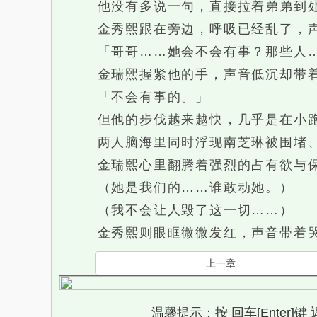
他没有多说一句，直接拉着弟弟到处去
金秀熙跟在旁边，呼吸已经乱了，声
「哥哥……她会不会有事？那些人…
金瑞熙握紧他的手，声音低沉却带着
「不会有事的。」
但他的步伐越来越快，几乎是在小
两人脑海里同时浮现南芝琳被围堵、
金瑞熙心里翻腾着强烈的占有欲与
（她是我们的……谁敢动她。）
（我不会让人毁了这一切……）
金秀熙则眼眶微微发红，声音带着
上一章
温馨提示：按 回车[Enter