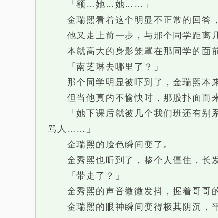
「额…她…她……」
金瑞熙看着这个明显不正常的回答，
他又走上前一步，与那个同学距离几
本就高大的身影笼罩在那同学的面前
「南芝琳去哪里了？」
那个同学明显被吓到了，金瑞熙本来
但当他真的不愉快时，那股扑面而来
「她下课后就被几个我们班还有别系的
骂人……」
金瑞熙的脸色瞬间变了。
金秀熙也听到了，整个人僵住，长发
「带走了？」
金秀熙的声音微微发抖，握着哥哥的
金瑞熙的眼神瞬间变得极其阴沉，平