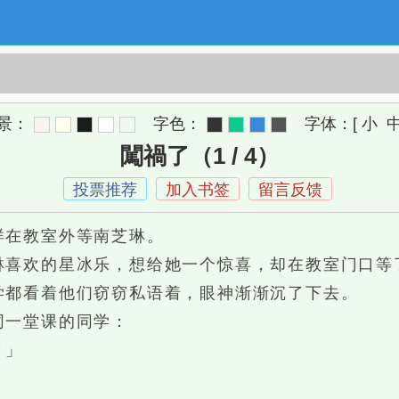
景：
字色：
字体：
[
小
闖禍了（1 / 4）
投票推荐
加入书签
留言反馈
在教室外等南芝琳。
喜欢的星冰乐，想给她一个惊喜，却在教室门口等
都看着他们窃窃私语着，眼神渐渐沉了下去。
一堂课的同学：
？」