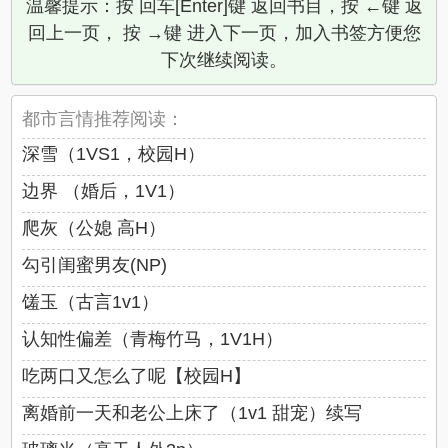
温馨提示：按 回车[Enter]键 返回书目，按 ←键 返
回上一页， 按 →键 进入下一页，加入书签方便您
下次继续阅读。
都市言情推荐阅读：
深雪（1VS1，校园H）
边界 （婚后，1V1）
爬灰（公媳 高H）
勾引闺蜜男友(NP)
馐玉（古言1v1）
认知性偏差（青梅竹马，1V1H）
吃两口又怎么了呢【校园H】
离婚前一天和老公上床了（1v1 甜宠）续写