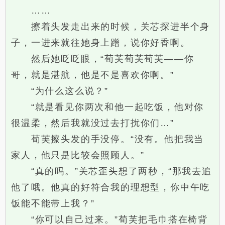
……
擦着头发走出来的时候，关芯探进半个身
子，一进来就往她身上蹭，说你好香啊。
然后她眨眨眼，“荀芙荀芙荀芙——你
哥，就是湛航，他是不是喜欢你啊。”
“为什么这么说？”
“就是看见你两次和他一起吃饭，他对你
很温柔，然后我就没过去打扰你们…”
荀芙擦头发的手没停。“没有。他把我当
家人，他只是比较会照顾人。”
“真的吗。”关芯歪头想了两秒，“那我去追
他了哦。他真的好符合我的理想型，你中午吃
饭能不能带上我？”
“你可以自己过来。”荀芙把毛巾搭在椅背