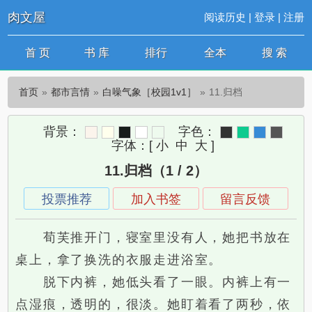
肉文屋
阅读历史
|
登录
|
注册
首 页
书 库
排行
全本
搜 索
首页
都市言情
白噪气象［校园1v1］
11.归档
背景：
字色：
字体：
[
小
中
大
]
11.归档（1 / 2）
投票推荐
加入书签
留言反馈
荀芙推开门，寝室里没有人，她把书放在
桌上，拿了换洗的衣服走进浴室。
脱下内裤，她低头看了一眼。内裤上有一
点湿痕，透明的，很淡。她盯着看了两秒，依