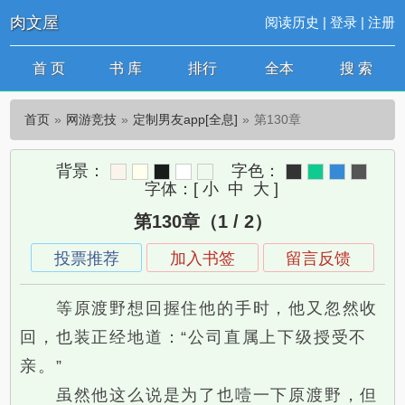
肉文屋
阅读历史
|
登录
|
注册
首 页
书 库
排行
全本
搜 索
首页
网游竞技
定制男友app[全息]
第130章
背景：
字色：
字体：
[
小
中
大
]
第130章（1 / 2）
投票推荐
加入书签
留言反馈
等原渡野想回握住他的手时，他又忽然收
回，也装正经地道：“公司直属上下级授受不
亲。”
虽然他这么说是为了也噎一下原渡野，但