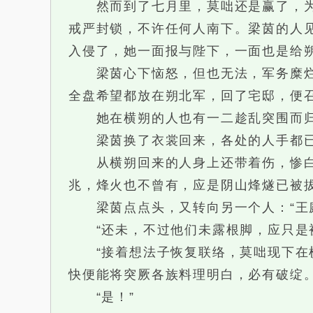
然而到了七月里，莫咄还是赢了，为了
戒严封锁，不许任何人南下。梁茵的人
入侵了，她一面报与陛下，一面也是给
梁茵心下恼怒，但也无法，军务糜烂也
全盘希望都放在朔北军，回了宅邸，便
她在横朔的人也有一二趁乱突围而归
梁茵换了衣裳回来，各处的人手都已到
从横朔回来的人身上还带着伤，惨白着
兆，烽火也不曾有，应是阴山烽燧已被
梁茵点点头，又转向另一个人：“王庭
“还未，不过他们未露根脚，应只是被
“接着想法子恢复联络，莫咄现下在横
快便能将突厥各族料理明白，必有破绽。
“是！”