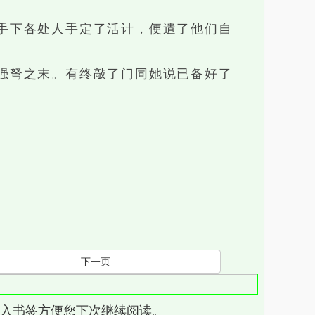
手下各处人手定了活计，便遣了他们自
强弩之末。有终敲了门同她说已备好了
下一页
页，加入书签方便您下次继续阅读。