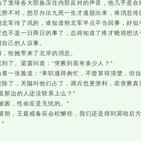
笼络各大部族压住内部反对的声音，他几乎是在
见势不对，想尽办法九死一生才逃脱出来，将消息传
朔北军传了讯的，谁知道朔北军半点不当回事，好似
不是一日两日的事了，总得知道了疼才晓得想法
召自己的人议事。
，给她带来了北岸的消息。
了。梁茵问道：“突厥到底有多少人？”
一张脸道：“卑职逃得匆忙，不曾算得清楚，但估
拔除了，关隘叫他们占了，调兵也更便利，若突厥真
那边的人还没联系上么？”
困，性命应是无忧的。”
朔，王庭戒备应会松懈些，我们还是得到莫咄后方
”