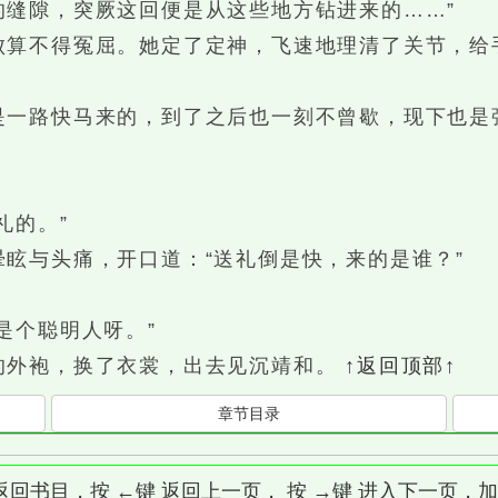
的缝隙，突厥这回便是从这些地方钻进来的……”
不得冤屈。她定了定神，飞速地理清了关节，给
路快马来的，到了之后也一刻不曾歇，现下也是
。
的。”
与头痛，开口道：“送礼倒是快，来的是谁？”
个聪明人呀。”
外袍，换了衣裳，出去见沉靖和。
↑返回顶部↑
章节目录
]键 返回书目，按 ←键 返回上一页， 按 →键 进入下一