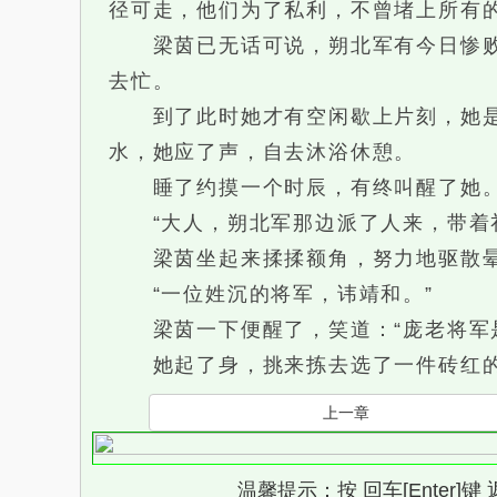
径可走，他们为了私利，不曾堵上所有
梁茵已无话可说，朔北军有今日惨败算
去忙。
到了此时她才有空闲歇上片刻，她是一
水，她应了声，自去沐浴休憩。
睡了约摸一个时辰，有终叫醒了她
“大人，朔北军那边派了人来，带着礼
梁茵坐起来揉揉额角，努力地驱散晕眩
“一位姓沉的将军，讳靖和。”
梁茵一下便醒了，笑道：“庞老将军是
她起了身，挑来拣去选了一件砖红的
上一章
温馨提示：按 回车[Enter