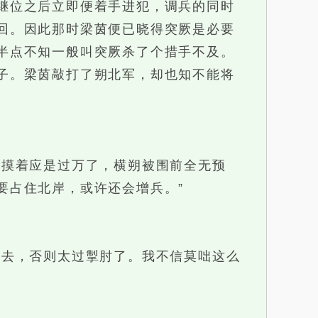
继位之后立即便着手进犯，调兵的同时
回。因此那时梁茵便已晓得突厥是必要
半点不知一般叫突厥杀了个措手不及。
子。梁茵敲打了朔北军，却也知不能将
摸着应是过万了，横朔被围前全无预
要占住北岸，或许还会增兵。”
去，否则太过掣肘了。我不信莫咄这么