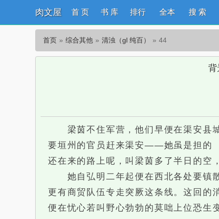
肉文屋
首 页
书 库
排行
全本
搜 索
首页
综合其他
清浊（gl 纯百）
44
背
梁茵不住军营，他们早便在渠安县城里
要垣州的官员赶来渠安——她虽是担的
还在来的路上呢，叫梁茵多了半日的空
她自弘明二年起便在西北各处要镇散了
更有商贸队伍专走突厥这条线。这回的
便在忧心若叫野心勃勃的莫咄上位恐生