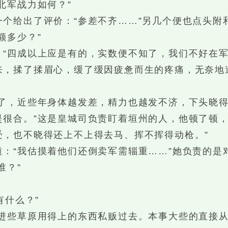
军战力如何？”
给出了评价：“参差不齐……”另几个便也点头附
多少？”
四成以上应是有的，实数便不知了，我们不好在军
揉了揉眉心，缓了缓因疲惫而生的疼痛，无奈地道
，近些年身体越发差，精力也越发不济，下头晓得
很合。”这是皇城司负责盯着垣州的人，他顿了顿，
受，也不晓得还上不上得去马、挥不挥得动枪。”
“我估摸着他们还倒卖军需辎重……”她负责的是
谁？”
什么？”
些草原用得上的东西私贩过去。本事大些的直接从