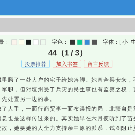
景：
字色：
字体：
[
小
44（1 / 3）
投票推荐
加入书签
留言反馈
腾了一处大户的宅子给她落脚。她直奔渠安来，
 军职，但对垣州受了兵灾的民生事也有监察之权，
，先处置另一边的事。
人手，一面行商贸事一面布谍报的局，北疆自是
消息也是这样传过来的。其实她早在六月便听到了苗
变故，她要她的人全力支持亲中原的派系，试图阻止