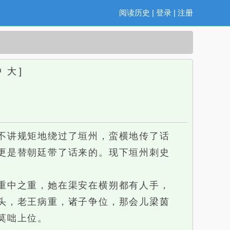
阅读历史
|
登录
|
注册
中
大
]
不讲规矩地绕过了垣州，蛮横地传了话
更是替朝廷带了话来的。现下垣州刺史
重中之重，她在渠安在横朔都有人手，
头，老王病重，诸子争位，那会儿梁茵
莫咄上位。