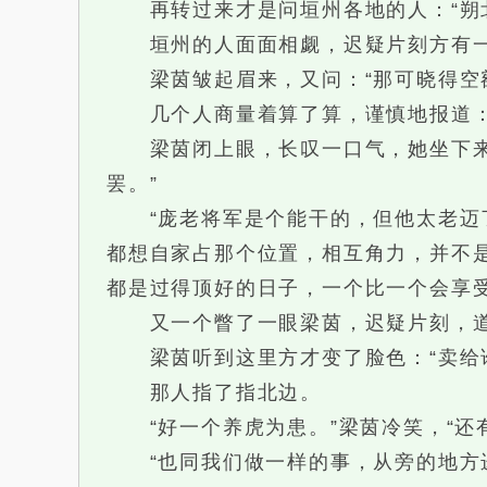
再转过来才是问垣州各地的人：“朔北
垣州的人面面相觑，迟疑片刻方有一个
梁茵皱起眉来，又问：“那可晓得空额
几个人商量着算了算，谨慎地报道：“
梁茵闭上眼，长叹一口气，她坐下来，
罢。”
“庞老将军是个能干的，但他太老迈了
都想自家占那个位置，相互角力，并不是
都是过得顶好的日子，一个比一个会享
又一个瞥了一眼梁茵，迟疑片刻，道：
梁茵听到这里方才变了脸色：“卖给
那人指了指北边。
“好一个养虎为患。”梁茵冷笑，“还有
“也同我们做一样的事，从旁的地方进