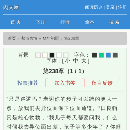
肉文屋
阅读历史
|
登录
|
注册
首 页
书 库
排行
全本
搜 索
首页
都市言情
华年初照
第238章
背景：
字色：
字体：
[
小
中
大
]
第238章（1 / 1）
投票推荐
加入书签
留言反馈
“只是巡逻吗？老谢你的步子可以跨的更大一
点，放我们去异位面保卫位面通道。”田良驹
真是雄心勃勃，“我儿子每天都要问我，什么
时候我去异位面出差，孩子等多少年了？你赶