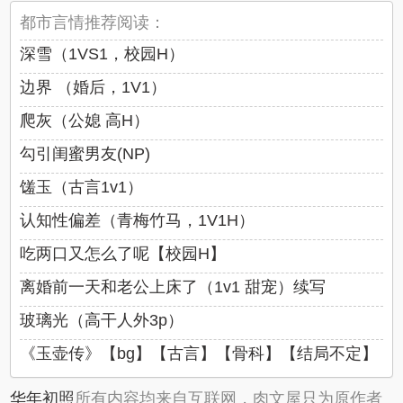
都市言情推荐阅读：
深雪（1VS1，校园H）
边界 （婚后，1V1）
爬灰（公媳 高H）
勾引闺蜜男友(NP)
馐玉（古言1v1）
认知性偏差（青梅竹马，1V1H）
吃两口又怎么了呢【校园H】
离婚前一天和老公上床了（1v1 甜宠）续写
玻璃光（高干人外3p）
《玉壶传》【bg】【古言】【骨科】【结局不定】
华年初照
所有内容均来自互联网，肉文屋只为原作者