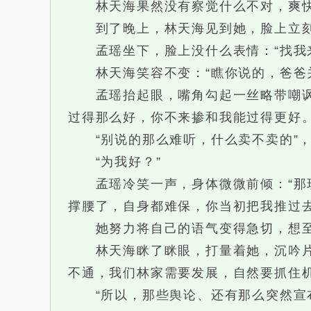
林天海果然没有察觉什么不对，爽快
到了晚上，林天海见到她，脸上立刻堆
孟瑶坐下，脸上没什么表情：“找我来
林天海笑容不变：“瞧你说的，爸爸关
孟瑶抬起眼，嘴角勾起一丝略带嘲讽的
过得那么好，你不来掺和我能过得更好。
“别说的那么难听，什么卖不卖的”，
“为我好？”
孟瑶冷笑一声，身体微微前倾：“那现
撑腰了，自身都难保，你当初把我推过
她努力将自己的语气变得急切，想至
林天海眯了眯眼，打量着她，沉吟片刻
不通，我们林家需要发展，自然要抓住机
“所以，那些舆论、还有那么突然宣布