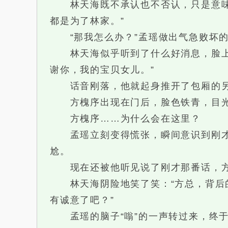
林天海既不承认也不否认，只是意味深
都是为了林家。”
“那我怎么办？”孟瑶做出气急败坏的
林天海似乎听到了什么好消息，脸上浮
谢你，我的宝贝女儿。”
话音刚落，他就起身推开了包厢的另
方槐序出现在门后，脸色铁青，目光
方槐序……为什么会在这里？
孟瑶立刻变得慌张，瞬间意识到刚才的
尬。
现在还被他听见说了刚才那番话，方
林天海阴险地笑了笑：“方总，背后的
有诚意了吧？”
孟瑶的脑子“嗡”的一声转过来，终于