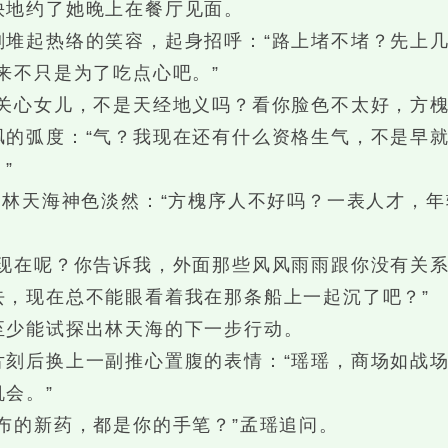
地约了她晚上在餐厅见面。
起热络的笑容，起身招呼：“路上堵不堵？先上几
不只是为了吃点心吧。”
心女儿，不是天经地义吗？看你脸色不太好，方槐
弧度：“气？我现在还有什么资格生气，不是早就
”
林天海神色淡然：“方槐序人不好吗？一表人才，年
在呢？你告诉我，外面那些风风雨雨跟你没有关系
去，现在总不能眼看着我在那条船上一起沉了吧？”
少能试探出林天海的下一步行动。
后换上一副推心置腹的表情：“瑶瑶，商场如战场
会。”
的新药，都是你的手笔？”孟瑶追问。