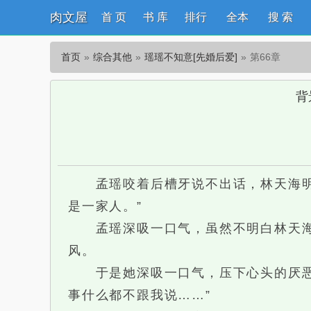
肉文屋
首 页
书 库
排行
全本
搜 索
首页
综合其他
瑶瑶不知意[先婚后爱]
第66章
背
孟瑶咬着后槽牙说不出话，林天海明里
是一家人。”
孟瑶深吸一口气，虽然不明白林天海打
风。
于是她深吸一口气，压下心头的厌恶，
事什么都不跟我说……”