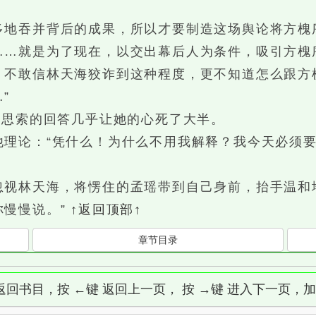
吞并背后的成果，所以才要制造这场舆论将方槐
……就是为了现在，以交出幕后人为条件，吸引方槐
敢信林天海狡诈到这种程度，更不知道怎么跟方槐
”
思索的回答几乎让她的心死了大半。
论：“凭什么！为什么不用我解释？我今天必须要
林天海，将愣住的孟瑶带到自己身前，抬手温和地
你慢慢说。”
↑返回顶部↑
章节目录
]键 返回书目，按 ←键 返回上一页， 按 →键 进入下一