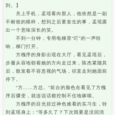
到。】
关上手机，孟瑶看向那人，他依然是一副
不耐烦的模样，想到之后要发生的事，孟瑶露
出一个意味深长的笑。
不到一分钟，专用电梯里“叮”的一声轻
响，梯门打开。
方槐序的身影出现在大厅，看见孟瑶后，
步履从容地朝着她的方向走过来，陈杰紧随其
后，散发着不容忽视的气场，径直走到她面前
停下。
“方……方总。”前台的脸色在看见了方槐
序后骤变，就连说话都控制不住地哆嗦。
方槐序的目光掠过神色难看的实习生，转
到孟瑶身上：“等多久了？下次我要是没回消