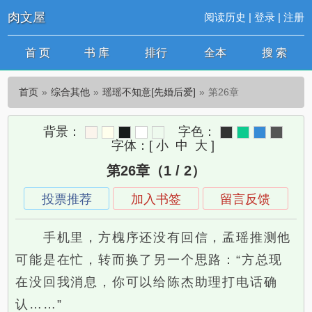
肉文屋
阅读历史
|
登录
|
注册
首 页
书 库
排行
全本
搜 索
首页
综合其他
瑶瑶不知意[先婚后爱]
第26章
背景：
字色：
字体：
[
小
中
大
]
第26章（1 / 2）
投票推荐
加入书签
留言反馈
手机里，方槐序还没有回信，孟瑶推测他
可能是在忙，转而换了另一个思路：“方总现
在没回我消息，你可以给陈杰助理打电话确
认……”