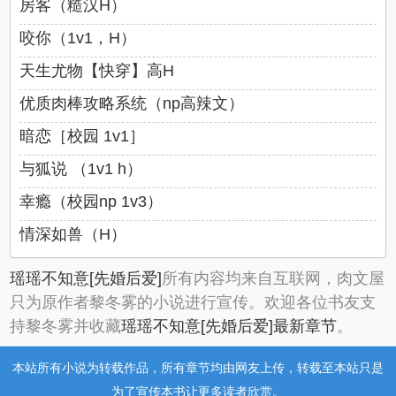
房客（糙汉H）
咬你（1v1，H）
天生尤物【快穿】高H
优质肉棒攻略系统（np高辣文）
暗恋［校园 1v1］
与狐说 （1v1 h）
幸瘾（校园np 1v3）
情深如兽（H）
瑶瑶不知意[先婚后爱]
所有内容均来自互联网，肉文屋
只为原作者黎冬雾的小说进行宣传。欢迎各位书友支
持黎冬雾并收藏
瑶瑶不知意[先婚后爱]最新章节
。
本站所有小说为转载作品，所有章节均由网友上传，转载至本站只是
为了宣传本书让更多读者欣赏。