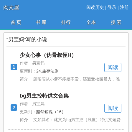
肉文屋
阅读历史
|
登录
|
注册
首 页
书 库
排行
全本
搜 索
“男宝妈”写的小说
少女心事（伪骨叔侄H）
作者：男宝妈
1
阅读
更新到：
24.生存法则
简介：
颜昭昭从小爹不疼娘不爱，还遭受校园暴力，唯一给她温暖
bg男主控特供文合集
作者：男宝妈
2
阅读
更新到：
黯然销魂（16）
简介：
文如其名：此文为bg男主控（浅度）特供文短篇合集女追