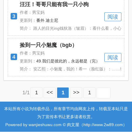
汪汪！哥哥只能有我一只小狗
作者：男宝妈
3
阅读
更新到：
番外.迪士尼
简介：
路人的目光ing钱狄洛（皱眉）：看什么看，小心我让哥哥
捡到一只小魅魔（bgb）
作者：男宝妈
4
阅读
更新到：
49.我们是彼此的，永远都是（完）
简介：
安乙熙：小魅魔，我的！希一（脸红版）：……整体女宠男
1/1
1
<<
1
>>
1
本站所有小说为转载作品，所有章节均由网友上传，转载至本站只是
为了宣传本书让更多读者欣赏。
Powered by wanjieshuwu.com © 肉文屋（http://www.2w89.com）