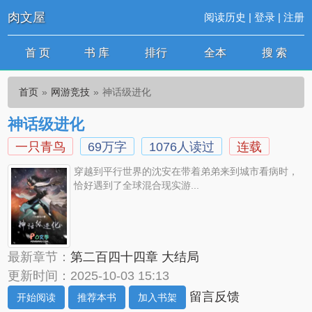
肉文屋
阅读历史
|
登录
|
注册
首 页
书 库
排行
全本
搜 索
首页
网游竞技
神话级进化
神话级进化
一只青鸟
69万字
1076人读过
连载
穿越到平行世界的沈安在带着弟弟来到城市看病时，
恰好遇到了全球混合现实游...
最新章节：
第二百四十四章 大结局
更新时间：2025-10-03 15:13
留言反馈
开始阅读
推荐本书
加入书架