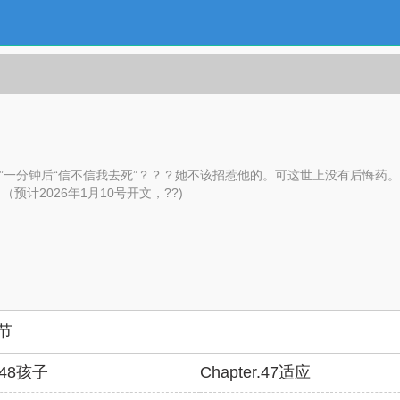
你的”一分钟后“信不信我去死”？？？她不该招惹他的。可这世上没有后悔
计2026年1月10号开文，??)
节
r.48孩子
Chapter.47适应