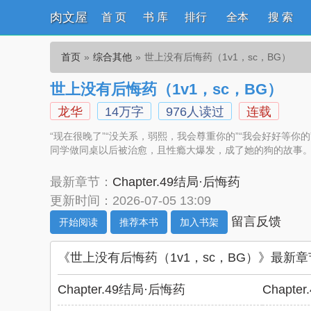
肉文屋
首 页
书 库
排行
全本
搜 索
首页
综合其他
世上没有后悔药（1v1，sc，BG）
世上没有后悔药（1v1，sc，BG）
龙华
14万字
976人读过
连载
“现在很晚了”“没关系，弱熙，我会尊重你的”“我会好好等
同学做同桌以后被治愈，且性瘾大爆发，成了她的狗的故事。（预
最新章节：
Chapter.49结局·后悔药
更新时间：2026-07-05 13:09
留言反馈
开始阅读
推荐本书
加入书架
《世上没有后悔药（1v1，sc，BG）》最新章
Chapter.49结局·后悔药
Chapte