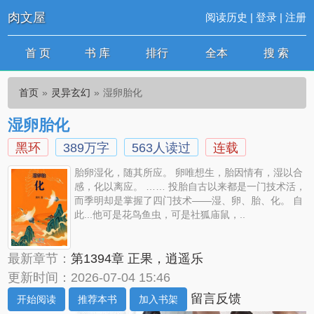
肉文屋
阅读历史
|
登录
|
注册
首 页
书 库
排行
全本
搜 索
首页
灵异玄幻
湿卵胎化
湿卵胎化
黑环
389万字
563人读过
连载
胎卵湿化，随其所应。 卵唯想生，胎因情有，湿以合
感，化以离应。 …… 投胎自古以来都是一门技术活，
而季明却是掌握了四门技术——湿、卵、胎、化。 自
此...他可是花鸟鱼虫，可是社狐庙鼠，..
最新章节：
第1394章 正果，逍遥乐
更新时间：2026-07-04 15:46
留言反馈
开始阅读
推荐本书
加入书架