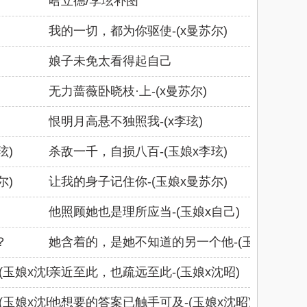
哈立德/李玹补图
我的一切，都为你驱使-(x曼苏尔)
)
娘子未免太看得起自己
无力蔷薇卧晓枝·上-(x曼苏尔)
恨明月高悬不独照我-(x李玹)
玹)
杀敌一千，自损八百-(玉娘x李玹)
尔)
让我的身子记住你-(玉娘x曼苏尔)
他照顾她也是理所应当-(玉娘x自己)
？
她含着的，是她不知道的另一个他-(玉娘x自己
玉娘x沈昭)
亲近至此，也疏远至此-(玉娘x沈昭)
玉娘x沈昭)
他想要的答案已触手可及-(玉娘x沈昭)