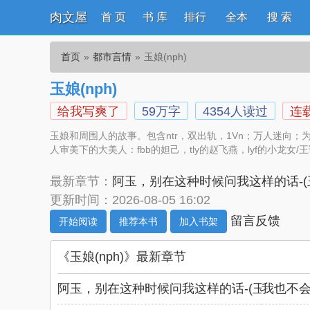
肉文屋
首 页
书 库
排行
全本
搜 索
首页
都市言情
玉娘(nph)
玉娘(nph)
给我写爽了
59万字
4354人读过
连
玉娘和周围人的故事。包含ntr，双出轨，1Vn；万人迷向
人审美下的大美人：fbb的妲己，tly的赵飞燕，lyf的小龙女/
最新章节：
阿玉，别在这种时候问我这样的话-(
更新时间：2026-08-05 16:02
留言反馈
开始阅读
推荐本书
加入书架
《玉娘(nph)》最新章节
阿玉，别在这种时候问我这样的话-(玉娘x沈昭
我也不