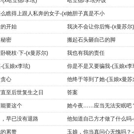
(x哈立德/李玹)
哈立德/李玹外设
么瞧得上跟人私奔的女子-(x哈立德/
她胆子真是不小
运的开始
我决不会让你后悔-(x曼苏尔
是秘密
搬起石头砸自己的脚
卧晓枝·下-(x曼苏尔)
我也有我的责任
-(玉娘x李玹)
你是不是又要骗我-(玉娘x李
是贪心
他终于等到了她-(玉娘x曼苏
守直至后世复生之日
答案
可能要这个
她今夜……应当无法安眠吧
中，早已没有退路
他知道自己方才做了什么吗-(
我的累赘
玉娘，你当真问心无愧吗？-(