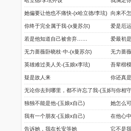
哈立德/李玹外设
我满足你-
她偏要让他也不痛快-(x哈立德/李玹)
向来不怎
你终于完全属于我-(x曼苏尔)
爱是厄
若是他知道自己被舍弃……
爱最初
无力蔷薇卧晓枝·中-(x曼苏尔)
无力蔷薇
英雄难过美人关-(玉娘x李玹)
吾辈楷模
疑是故人来
你还真
无论你去到哪里，都不许忘了我-(玉娘x曼苏尔
与你相
独独不能是他-(玉娘x自己)
她怎么
我有一个朋友-(玉娘x自己)
在他心
告诉她，我在长安等她
它不是