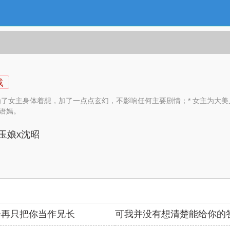
载
；为了女主身体着想，加了一点点玄幻，不影响任何主要剧情；* 女主为
王语嫣。
玉娘x沈昭
会再只把你当作兄长
可我并没有想清楚能给你的