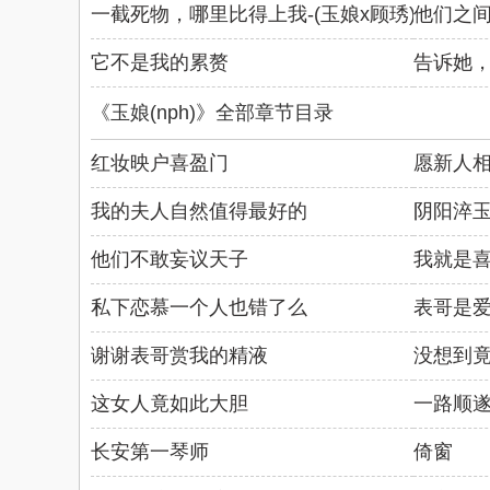
一截死物，哪里比得上我-(玉娘x顾琇)
他们之
它不是我的累赘
告诉她
《玉娘(nph)》全部章节目录
红妆映户喜盈门
愿新人
我的夫人自然值得最好的
阴阳淬
他们不敢妄议天子
我就是
私下恋慕一个人也错了么
表哥是
谢谢表哥赏我的精液
没想到
这女人竟如此大胆
一路顺
长安第一琴师
倚窗