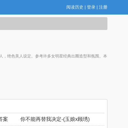
阅读历史
|
登录
|
注册
大美人，绝色美人设定。参考许多女明星经典出圈造型和氛围。本
答案
你不能再替我决定-(玉娘x顾琇)