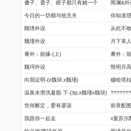
傻子、聋子、瞎子都只有她一个
闻澜&外
今日的一切都与他无关
你知道
顾琇外设
从此不
魏瑾外设
月下美
番外：前缘-(上)
番外：前缘
魏珂外设
恨明月
向我证明-(x魏琰,x魏瑾)
穆哈塔
温泉水滑洗凝脂·下-(3p,x魏瑾x魏琰)
???????
凭何断定，爱有谬误
前章配
我跟你一起走
x曼苏尔