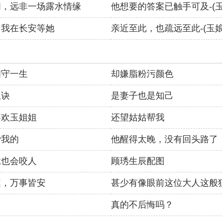
间，远非一场露水情缘
他想要的答案已触手可及-(玉
，我在长安等她
亲近至此，也疏远至此-(玉娘
相守一生
却嫌脂粉污颜色
玉诀
是妻子也是知己
喜欢玉姐姐
还望姑姑帮我
爱我的
他醒得太晚，没有回头路了
竟也会咬人
顾琇生辰配图
遂，万事皆安
甚少有像眼前这位大人这般
真的不后悔吗？