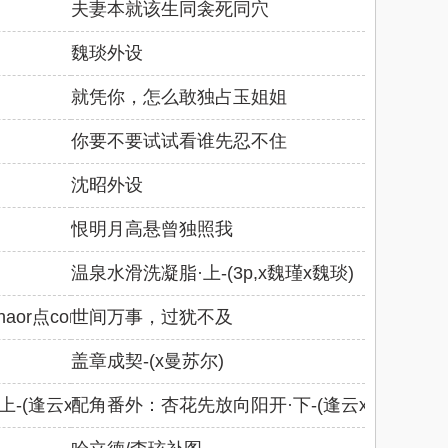
夫妻本就该生同衾死同穴
魏琰外设
就凭你，怎么敢独占玉姐姐
你要不要试试看谁先忍不住
沈昭外设
恨明月高悬曾独照我
温泉水滑洗凝脂·上-(3p,x魏瑾x魏琰)
haor点com
世间万事，过犹不及
盖章成契-(x曼苏尔)
-(逢云x米维耶
配角番外：杏花先放向阳开·下-(逢云x米维耶