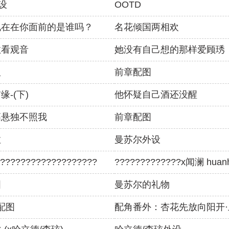
设
OOTD
现在在你面前的是谁吗？
名花倾国两相欢
敢看观音
她没有自己想的那样爱顾琇
人
前章配图
-(下)
他怀疑自己酒还没醒
高悬独不照我
前章配图
拉
曼苏尔外设
???????????????????
?????????????x闻澜 huan
图
曼苏尔的礼物
配图
配角番外：杏花先放向阳开·上