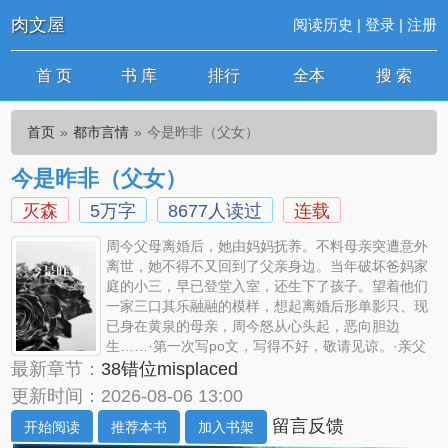
肉文屋
阅读历史
|
登录
|
注册
首 页
书 库
排行
全本
搜 索
首页
都市言情
今是昨非（父女）
今是昨非（父女）
灭森
5万字
8677人读过
连载
周今父母离婚后，她由妈妈抚养。不料母亲突遭意外
离世，她不得不又回到了父亲身边。当年破坏爸妈家
庭的小三，早已登堂入室，还生下了孩子。望着他们
一家三口其乐融融的模样，想起离婚后形单影只、现
已身在黄泉的母亲，周今怒从心头起，恶向胆边
生……·第一次写po文，写得不好，敬请见谅。·亲父
女，男主渣，女主可能亦非白莲花。·观看过程中，如有不适，请立刻
最新章节：
38错位misplaced
退出。·现实生活中，如遇类似情况，请马上报警，或寻求帮助。·
更新时间：2026-08-06 13:00
留言反馈
开始阅读
推荐本书
加入书架