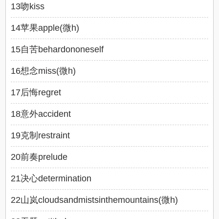
13吻kiss
14苹果apple(微h)
15自苦behardononeself
16想念miss(微h)
17后悔regret
18意外accident
19克制restraint
20前奏prelude
21决心determination
22山岚cloudsandmistsinthemountains(微h)