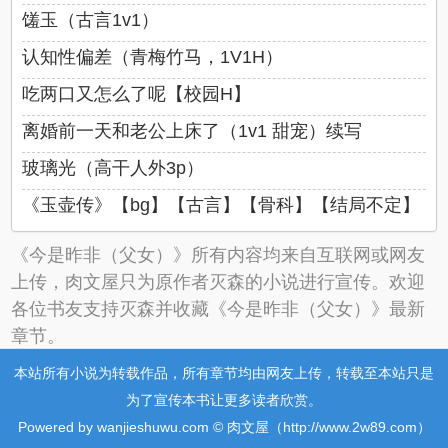
馐玉（古言1v1）
认知性偏差（青梅竹马，1V1H）
吃两口又怎么了呢【校园H】
离婚前一天和老公上床了（1v1 甜宠）续写
玻璃光（高干人外3p）
《玉壶传》【bg】【古言】【骨科】【结局不定】
《今是昨非（父女）》所有内容均来自互联网或网友
上传，肉文屋只为原作者灭森的小说进行宣传。欢迎
各位书友支持灭森并收藏《今是昨非（父女）》最新
章节。
本站所有小说为转载作品，所有章节均由网友上传，转载至本站只是
为了宣传本书让更多读者欣赏。
Powered by wanjieshuwu.com © 肉文屋（http://www.2w89.com）