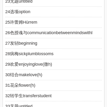
23无题untitled
24选项option
25许蕾姆Hürrem
26色授魂与communicationbetweenmindswithl
27发轫beginning
28病梅sickplumblossoms
29欢爱enjoyinglove(微h)
30结合makelove(h)
31花朵flower(h)
32转学生transferstudent
33无题untitled