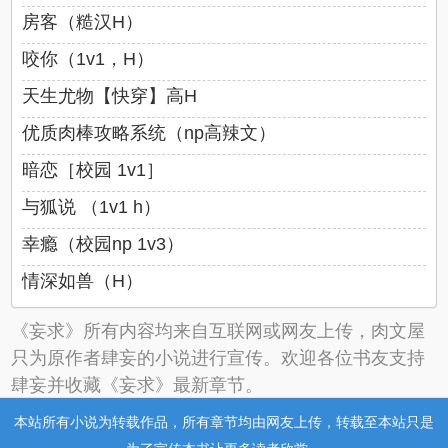
房客（糙汉H）
咬你（1v1，H）
天生尤物【快穿】高H
优质肉棒攻略系统（np高辣文）
暗恋［校园 1v1］
与狐说 （1v1 h）
幸瘾（校园np 1v3）
情深如兽（H）
《妄求》所有内容均来自互联网或网友上传，肉文屋
只为原作者肆妄的小说进行宣传。欢迎各位书友支持
肆妄并收藏《妄求》最新章节。
本站所有小说为转载作品，所有章节均由网友上传，转载至本站只是