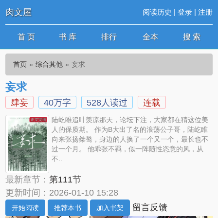
肉文屋
阅读历史
|
登录
|
注册
首 页
书 库
排行
全本
搜 索
首页
综合其他
妄求
妄求
肆妄
40万字
528人读过
连载
陆屹睢追叶羡凉那天，论坛下注，大家都在猜这位美
人的保质期。 作为B大出了名的浪荡公子哥，陆屹睢
向来张扬桀骜，身边的人换了一个又一个，最长也不
过一个月。 他乖张不羁，似一阵随性恣意的风，从
不..
最新章节：
第111节
更新时间：2026-01-10 15:28
留言反馈
开始阅读
推荐本书
加入书架