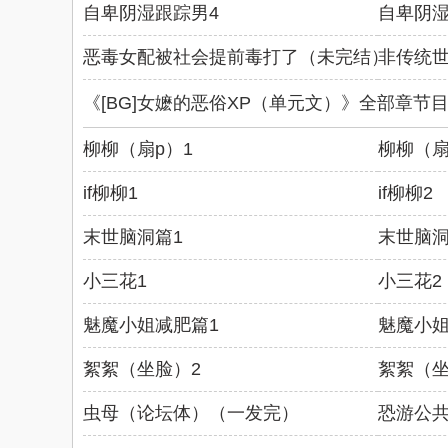
自卑阴湿跟踪男4
自卑阴湿
恶毒女配被社会提前毒打了（未完结）（第二
非传统世
《[BG]女嬷的恶俗XP（单元文）》全部章节
柳柳（扇p）1
柳柳（扇
if柳柳1
if柳柳2
末世脑洞篇1
末世脑洞
小三花1
小三花2
魅魔小姐减肥篇1
魅魔小姐
絮絮（坐脸）2
絮絮（坐
虫母（论坛体）（一发完）
恐游公