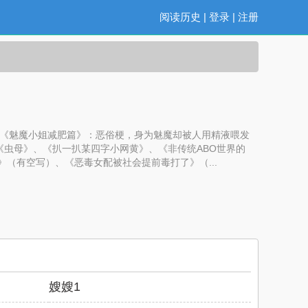
阅读历史
|
登录
|
注册
。《魅魔小姐减肥篇》：恶俗梗，身为魅魔却被人用精液喂发
虫母》、《扒一扒某四字小网黄》、《非传统ABO世界的
》（有空写）、《恶毒女配被社会提前毒打了》（...
嫂嫂1