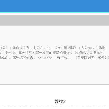
if篇》：无血缘关系，主后入，do。《末世脑洞篇》：人外np，主舔批
天，主坐脸。此外还有六篇一发完的短篇论坛体：《恐游公共治愈师》、《
迷Beta》。未完结的短篇：《小三花》（有空写）、《自卑跟踪男（脐橙）
嫂嫂2