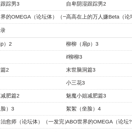
跟踪男3
自卑阴湿跟踪男2
界的OMEGA（论坛体）（一发完）
高高在上的万人嫌Beta（
目录
p）2
柳柳（扇p）3
if柳柳3
篇2
末世脑洞篇3
小三花3
减肥篇2
魅魔小姐减肥篇3
脸）3
絮絮（坐脸）4
共治愈师（论坛体）（一发完）
ABO世界的OMEGA（论