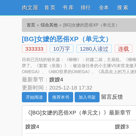
肉文屋
首 页
书 库
排行
全本
搜 索
首页
综合其他
[BG]女嬷的恶俗XP（单元文）
[BG]女嬷的恶俗XP（单元文）
333333
10万字
1280人读过
连载
目前已完结的较长篇：《柳柳》：封建二叔，主扇批。《柳柳
胖了。《絮絮（坐脸）》：被迫做任务的小主播VS末世龙傲
OMEGA》、《ABO世界的OMEGA》、《高高在上的万人
最新章节：
嫂嫂4
更新时间：2025-12-18 17:32
留言反馈
开始阅读
推荐本书
加入书架
《[BG]女嬷的恶俗XP（单元文）》最新章节
嫂嫂4
嫂嫂3